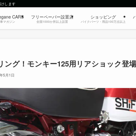
届けします
egane CARS
フリーペーパー設置店
ショッピング
動車マガジン
全国1000か所以上設置
バイクパーツ・用品100万点以上
リング！モンキー125用リアショック登
3年5月1日