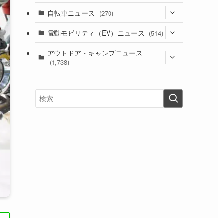
(1)
(256)
自転車ニュース
(270)
(638)
(306)
(604)
(185)
(54)
電動モビリティ（EV）ニュース
(514)
(118)
(6,956)
(252)
(188)
(211)
(132)
アウトドア・キャンプニュース
(38)
(1,226)
(60)
(249)
(2,473)
(1,738)
(249)
(25)
(92)
(28)
(39)
(148)
(302)
(821)
(1)
(3)
(137)
(2,744)
(171)
(24)
(64)
(31)
(1,141)
(12)
(66)
(249)
(8)
(73)
(126)
(118)
(300)
(16)
(16)
(51)
(23)
(166)
(16)
(1,605)
(170)
(27)
(62)
(167)
(25)
(131)
(415)
(34)
(141)
(23)
(147)
(24)
(4)
(171)
(38)
(85)
(5)
(16)
(255)
(33)
(13)
(47)
(274)
(131)
(21)
(98)
(12)
(6)
(34)
(204)
(19)
(15)
(61)
(13)
(171)
(17)
(63)
(47)
(35)
(12)
(59)
(109)
(5)
(60)
(38)
(5)
(41)
(16)