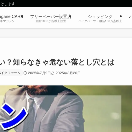
届けします
egane CARS
フリーペーパー設置店
ショッピング
動車マガジン
全国1000か所以上設置
バイクパーツ・用品100万点以上
い？知らなきゃ危ない落とし穴とは
バイクファーム
2025年7月9日
2025年8月20日