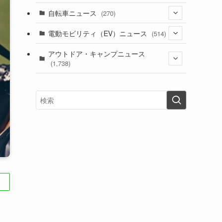
(1)
(256)
自転車ニュース
(270)
(637)
(306)
(604)
(185)
(54)
電動モビリティ（EV）ニュース
(514)
(118)
(6,954)
(252)
(188)
(211)
(132)
アウトドア・キャンプニュース
(38)
(1,226)
(60)
(249)
(2,473)
(1,738)
(248)
(25)
(92)
(28)
(39)
(148)
(302)
(820)
(1)
(3)
(137)
(2,743)
(171)
(24)
(64)
(31)
(1,139)
(12)
(66)
(249)
(8)
(72)
(126)
(118)
(300)
(16)
(16)
(51)
(23)
(166)
(16)
(1,605)
(170)
(27)
(62)
(167)
(25)
(131)
(415)
(34)
(141)
(23)
(147)
(24)
(4)
(171)
(38)
(85)
(5)
(16)
(254)
(33)
(13)
(47)
(274)
(131)
(21)
(98)
(12)
(6)
(34)
(204)
(19)
(15)
(61)
(13)
(171)
(17)
(63)
(47)
(35)
(12)
(59)
(109)
(5)
(60)
(38)
(5)
(41)
(16)