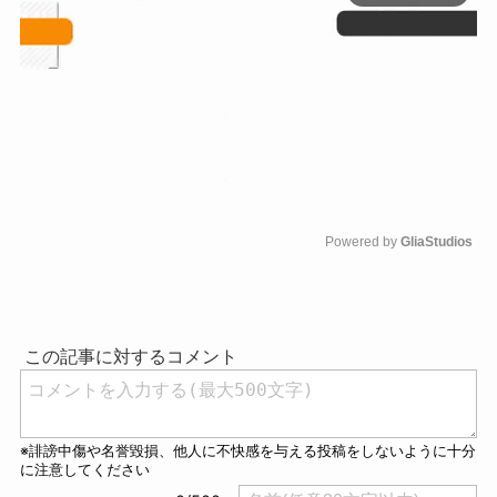
Powered by 
GliaStudios
M
u
t
e