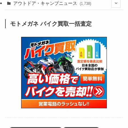
(211)
(132)
アウトドア・キャンプニュース
(38)
(1,226)
(60)
(249)
(2,473)
(1,738)
(250)
(25)
(92)
(28)
(39)
(148)
(302)
(821)
(1)
(3)
モトメガネ バイク買取一括査定
(137)
(2,744)
(171)
(24)
(64)
(31)
(1,142)
(12)
(66)
(249)
(8)
(74)
(126)
(118)
(300)
(16)
(16)
(51)
(23)
(166)
(16)
(1,605)
(170)
(27)
(62)
(167)
(25)
(131)
(415)
(34)
(141)
(23)
(147)
(24)
(4)
(171)
(38)
(85)
(5)
(16)
(255)
(33)
(13)
(47)
(274)
(131)
(21)
(98)
(12)
(6)
(34)
(204)
(19)
(15)
(61)
(13)
(171)
(17)
(64)
(47)
(35)
(12)
(59)
(109)
(5)
(60)
(38)
(5)
(41)
(16)
(6)
(22)
(65)
(18)
(30)
(3)
(12)
(21)
(61)
(6)
(20)