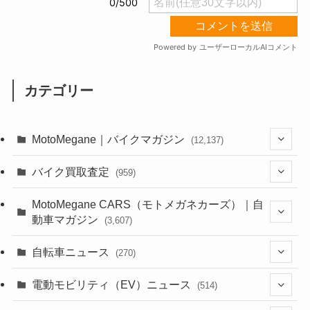
カテゴリー
MotoMegane｜バイクマガジン
(12,137)
(1,385)
バイク買取査定
(959)
(44)
(352)
MotoMegane CARS（モトメガネカーズ）｜自
動車マガジン
(3,607)
(1,243)
(1)
(256)
自転車ニュース
(270)
(639)
(306)
(604)
(186)
(54)
電動モビリティ（EV）ニュース
(514)
(118)
(6,957)
(252)
(188)