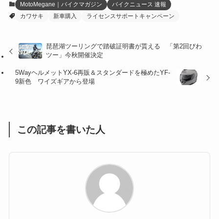
MotoMegane｜バイクマガジン
バイクニュース 速報
カワサキ
新車購入
ライセンスサポートキャンペーン
(27)
(41)
(4)
(32)
(36)
(8)
琵琶湖ツーリングで踏破証明書が貰える 「第2回びわ
ツー」今秋開催決定
(47)
(16)
5WayヘルメットYX-6再販＆スタンダードを極めたYF-
(1)
(1)
9新色 ワイズギアから登場
(1)
(55)
この記事を書いた人