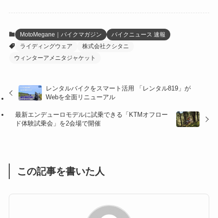
(6)
(22)
(65)
(18)
(30)
(3)
(12)
(21)
(61)
(6)
(20)
MotoMegane｜バイクマガジン
バイクニュース 速報
ライディングウェア
株式会社クシタニ
(27)
(41)
(4)
ウィンターアメニタジャケット
(32)
(36)
(8)
レンタルバイクをスマート活用 「レンタル819」が
(47)
(16)
Webを全面リニューアル
(1)
(1)
最新エンデューロモデルに試乗できる「KTMオフロー
ド体験試乗会」を2会場で開催
(1)
(55)
この記事を書いた人