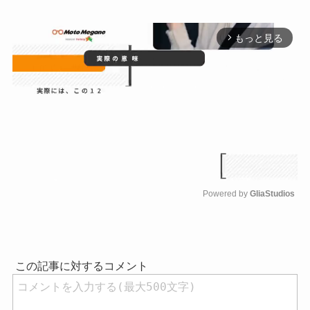
もっと見る
arrow_forward_ios
Powered by 
GliaStudios
M
u
t
e