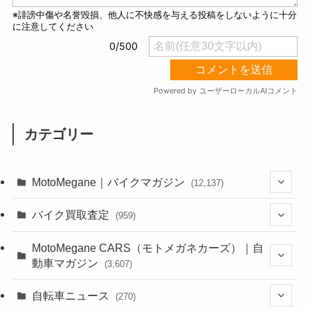
カテゴリー
MotoMegane｜バイクマガジン
(12,137)
(1,385)
バイク買取査定
(959)
(44)
(352)
MotoMegane CARS（モトメガネカーズ）｜自
動車マガジン
(3,607)
(1,243)
(1)
(256)
自転車ニュース
(270)
(639)
(306)
(604)