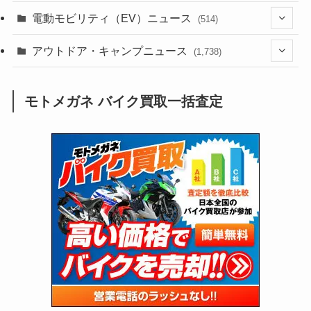
(186)
(54)
電動モビリティ（EV）ニュース
(514)
(118)
(6,957)
(252)
(188)
(211)
(132)
アウトドア・キャンプニュース
(38)
(1,226)
(60)
(249)
(2,473)
(1,738)
(250)
(25)
(92)
(28)
(39)
(148)
(302)
(821)
(1)
(3)
モトメガネ バイク買取一括査定
(137)
(2,744)
(171)
(24)
(64)
(31)
(1,142)
(12)
(66)
(249)
(8)
(74)
(126)
(118)
(300)
(16)
(16)
(51)
(23)
(166)
(16)
(1,605)
(170)
(27)
(62)
(167)
(25)
(131)
(415)
(34)
(141)
(23)
(147)
(24)
(4)
(171)
(38)
(85)
(5)
(16)
(255)
(33)
(13)
(47)
(274)
(131)
(21)
(98)
(12)
(6)
(34)
(204)
(19)
(15)
(61)
(13)
(171)
(17)
(64)
(47)
(35)
(12)
(59)
(109)
(5)
(60)
(38)
(5)
(41)
(16)