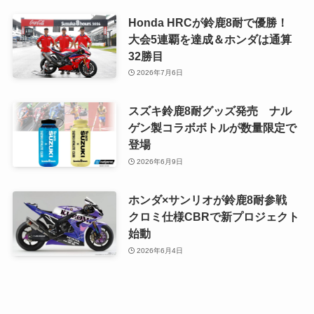
Honda HRCが鈴鹿8耐で優勝！
大会5連覇を達成＆ホンダは通算
32勝目
2026年7月6日
スズキ鈴鹿8耐グッズ発売 ナル
ゲン製コラボボトルが数量限定で
登場
2026年6月9日
ホンダ×サンリオが鈴鹿8耐参戦
クロミ仕様CBRで新プロジェクト
始動
2026年6月4日