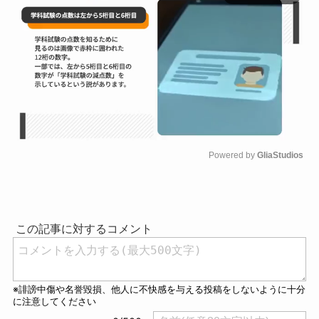
Powered by 
GliaStudios
M
u
t
e