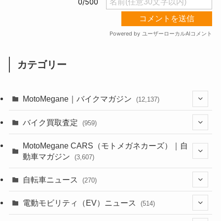
カテゴリー
MotoMegane｜バイクマガジン
(12,137)
(1,385)
バイク買取査定
(959)
(44)
(352)
MotoMegane CARS（モトメガネカーズ）｜自
動車マガジン
(3,607)
(1,243)
(1)
(256)
自転車ニュース
(270)
(639)
(306)
(604)
(186)
(54)
電動モビリティ（EV）ニュース
(514)
(118)
(6,957)
(252)
(188)