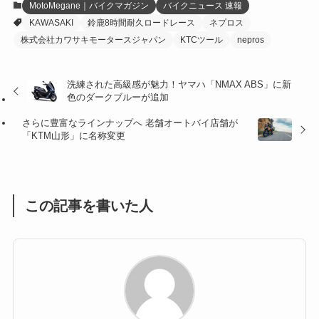
MotoMegane｜バイクマガジン
バイクニュース 速報
KAWASAKI
鈴鹿8時間耐久ロードレース
ネプロス
(27)
(41)
(4)
株式会社カワサキモータースジャパン
KTCツール
nepros
(32)
(36)
(8)
洗練された高級感が魅力！ヤマハ「NMAX ABS」に新
(47)
(16)
色のダークブルーが追加
(1)
(1)
さらに豊富なラインナップへ 老舗オートバイ店舗が
「KTM山形」に名称変更
(1)
(55)
この記事を書いた人