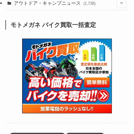
(211)
(132)
アウトドア・キャンプニュース
(38)
(1,226)
(60)
(249)
(2,473)
(1,738)
(250)
(25)
(92)
(28)
(39)
(148)
(302)
(821)
(1)
(3)
モトメガネ バイク買取一括査定
(137)
(2,744)
(171)
(24)
(64)
(31)
(1,142)
(12)
(66)
(249)
(8)
(74)
(126)
(118)
(300)
(16)
(16)
(51)
(23)
(166)
(16)
(1,605)
(170)
(27)
(62)
(167)
(25)
(131)
(415)
(34)
(141)
(23)
(147)
(24)
(4)
(171)
(38)
(85)
(5)
(16)
(255)
(33)
(13)
(47)
(274)
(131)
(21)
(98)
(12)
(6)
(34)
(204)
(19)
(15)
(61)
(13)
(171)
(17)
(64)
(47)
(35)
(12)
(59)
(109)
(5)
(60)
(38)
(5)
(41)
(16)
(6)
(22)
(65)
(18)
(30)
(3)
(12)
(21)
(61)
(6)
(20)