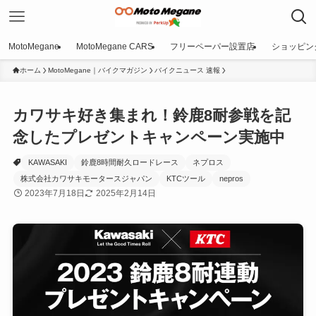
MotoMegane
MotoMegane CARS
フリーペーパー設置店
ショッピン
ホーム
MotoMegane｜バイクマガジン
バイクニュース 速報
カワサキ好き集まれ！鈴鹿8耐参戦を記
念したプレゼントキャンペーン実施中
KAWASAKI
鈴鹿8時間耐久ロードレース
ネプロス
株式会社カワサキモータースジャパン
KTCツール
nepros
2023年7月18日
2025年2月14日