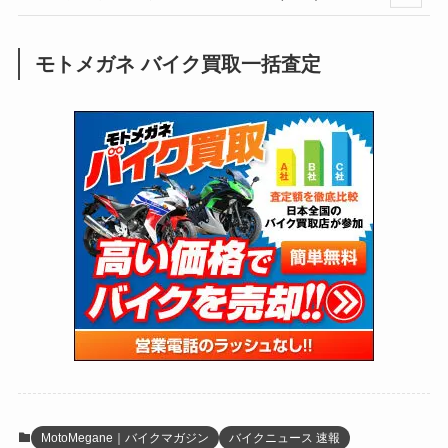
(250)
(25)
(92)
(28)
(39)
(148)
(302)
(821)
(1)
(3)
モトメガネ バイク買取一括査定
(137)
(2,744)
(171)
(24)
(64)
(31)
(1,142)
(12)
(66)
(249)
(8)
(74)
(126)
(118)
(300)
(16)
(16)
(51)
(23)
(166)
(16)
(1,605)
(170)
(27)
(62)
(167)
(25)
(131)
(415)
(34)
(141)
(23)
(147)
(24)
(4)
(171)
(38)
(85)
(5)
(16)
(255)
(33)
(13)
(47)
(274)
(131)
(21)
(98)
(12)
(6)
(34)
(204)
(19)
(15)
(61)
(13)
(171)
(17)
(64)
(47)
(35)
(12)
(59)
(109)
(5)
(60)
(38)
(5)
(41)
(16)
(6)
(22)
(65)
(18)
(30)
(3)
(12)
(21)
(61)
(6)
(20)
MotoMegane｜バイクマガジン
バイクニュース 速報