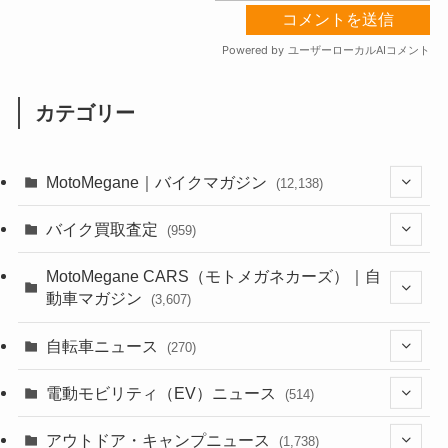
カテゴリー
MotoMegane｜バイクマガジン
(12,138)
(1,385)
バイク買取査定
(959)
(44)
(352)
MotoMegane CARS（モトメガネカーズ）｜自
動車マガジン
(3,607)
(1,243)
(1)
(256)
自転車ニュース
(270)
(639)
(306)
(604)
(186)
(54)
電動モビリティ（EV）ニュース
(514)
(118)
(6,958)
(252)
(188)
(211)
(132)
アウトドア・キャンプニュース
(38)
(1,226)
(60)
(249)
(2,474)
(1,738)