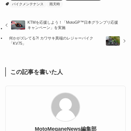
バイクメンテナンス
雨天時
(27)
(41)
(4)
(32)
(36)
(8)
KTMを応援しよう！「MotoGP™日本グランプリ応援
キャンペーン」を実施
(47)
(16)
何かがズレてる?! カワサキ異端のレジャーバイク
(1)
(1)
「KV75」
(1)
(55)
この記事を書いた人
MotoMeganeNews編集部