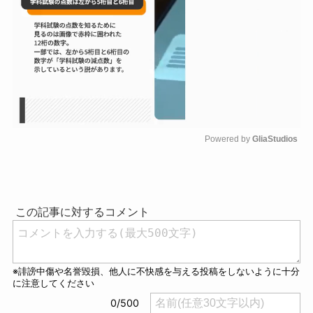
Powered by 
GliaStudios
M
u
t
e