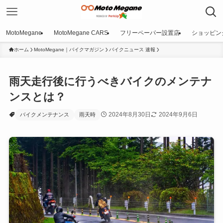
MotoMegane
MotoMegane CARS
フリーペーパー設置店
ショッピン
ホーム
MotoMegane｜バイクマガジン
バイクニュース 速報
雨天走行後に行うべきバイクのメンテナ
ンスとは？
2024年8月30日
2024年9月6日
バイクメンテナンス
雨天時