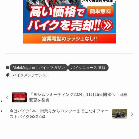
(47)
(274)
(131)
(21)
(98)
(12)
(6)
(34)
(204)
(19)
(15)
(61)
(13)
(171)
(17)
(64)
(47)
(35)
(12)
(59)
(109)
(5)
(60)
(38)
(5)
(41)
(16)
(6)
(22)
(65)
(18)
(30)
(3)
(12)
(21)
(61)
(6)
(20)
MotoMegane｜バイクマガジン
バイクニュース 速報
バイクメンテナンス
(27)
(41)
(4)
(32)
(36)
(8)
「ヨシムラミーティング2024」11月16日開催へ！日程
変更を発表
(47)
(16)
今はバイク1本！街乗りからロンツーまでこなすファー
(1)
(1)
ストバイクGSX250
(1)
(55)