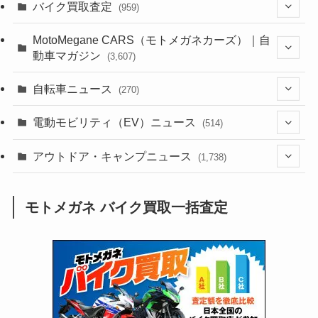
(1,385)
バイク買取査定
(959)
(44)
(352)
MotoMegane CARS（モトメガネカーズ）｜自
動車マガジン
(3,607)
(1,243)
(1)
(256)
自転車ニュース
(270)
(639)
(306)
(604)
(186)
(54)
電動モビリティ（EV）ニュース
(514)
(118)
(6,958)
(252)
(188)
(211)
(132)
アウトドア・キャンプニュース
(38)
(1,226)
(60)
(249)
(2,474)
(1,738)
(250)
(25)
(92)
(28)
(39)
(148)
(302)
(821)
(1)
(3)
モトメガネ バイク買取一括査定
(137)
(2,744)
(171)
(24)
(64)
(31)
(1,142)
(12)
(66)
(249)
(8)
(74)
(126)
(118)
(300)
(16)
(16)
(51)
(23)
(166)
(16)
(1,605)
(170)
(27)
(62)
(167)
(25)
(131)
(415)
(34)
(141)
(23)
(147)
(24)
(4)
(171)
(38)
(85)
(5)
(16)
(255)
(33)
(13)