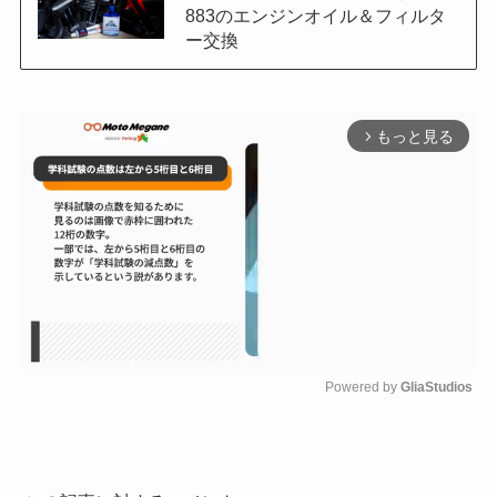
883のエンジンオイル＆フィルタ
ー交換
もっと見る
arrow_forward_ios
Powered by 
GliaStudios
M
u
t
e