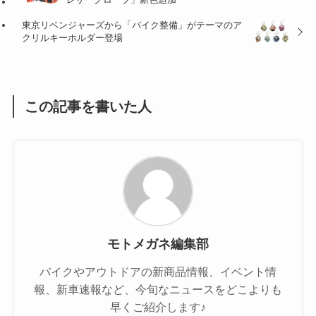
(47)
(16)
東京リベンジャーズから「バイク整備」がテーマのア
(1)
(1)
クリルキーホルダー登場
(1)
(55)
この記事を書いた人
モトメガネ編集部
バイクやアウトドアの新商品情報、イベント情
報、新車速報など、今旬なニュースをどこよりも
早くご紹介します♪