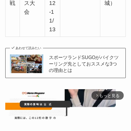
戦
ス大
12
城）
会
-1
1/
13
あわせて読みたい
スポーツランドSUGOがバイクツ
ーリング先としておススメな3つ
の理由とは
もっと見る
arrow_forward_ios