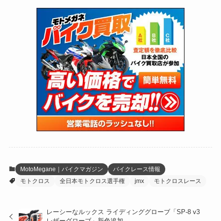
(73)
(126)
(118)
(300)
(16)
(16)
(51)
(23)
(166)
(16)
(1,605)
(170)
(27)
(62)
(167)
(25)
(131)
(415)
(34)
(141)
(23)
(147)
(24)
(4)
(171)
(38)
(85)
(5)
(16)
(255)
(33)
(13)
(47)
(274)
(131)
(21)
(98)
(12)
(6)
(34)
(204)
(19)
(15)
(61)
(13)
(171)
(17)
(63)
(47)
(35)
(12)
(59)
(109)
(5)
(60)
(38)
(5)
(41)
(16)
(6)
(22)
(65)
(18)
(30)
(3)
(12)
(21)
(61)
(6)
(20)
MotoMegane｜バイクマガジン
バイクレース情報
モトクロス
全日本モトクロス選手権
jmx
モトクロスレース
(27)
(41)
(4)
(32)
(36)
(8)
レーシーなルックス ライディンググローブ「SP-8 v3
レザーグローブ」新色追加