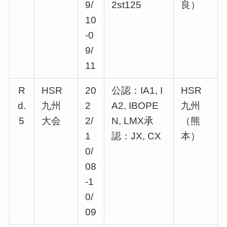
9/
2st125
良）
10
-0
9/
11
R
HSR
20
公認：IA1, I
HSR
d.
九州
2
A2, IBOPE
九州
5
大会
2/
N, LMX承
（熊
1
認：JX, CX
本）
0/
08
-1
0/
09