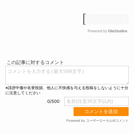
Powered by 
GliaStudios
M
u
t
e