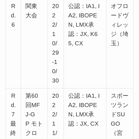
R
関東
20
公認：IA1, I
オフロ
d.
大会
2
A2, IBOPE
ードヴ
6
2/
N, LMX承
ィレッ
1
認：JX, K6
ジ（埼
0/
5, CX
玉）
29
-1
0/
30
R
第60
20
公認：IA1, I
スポー
d.
回MF
2
A2, IBOPE
ツラン
7
J-G
2/
N, LMX承
ドSU
最
P モト
1
認：JX, CX
GO
終
クロ
1/
（宮