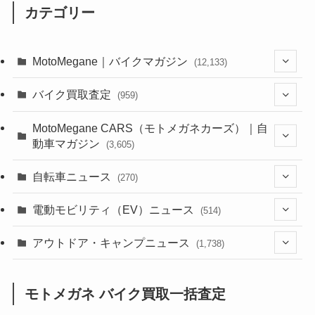
カテゴリー
MotoMegane｜バイクマガジン
(12,133)
(1,384)
バイク買取査定
(959)
(44)
(352)
MotoMegane CARS（モトメガネカーズ）｜自
動車マガジン
(3,605)
(1,242)
(1)
(256)
自転車ニュース
(270)
(638)
(306)
(604)
(185)
(54)
電動モビリティ（EV）ニュース
(514)
(118)
(6,956)
(252)
(188)
(211)
(132)
アウトドア・キャンプニュース
(38)
(1,226)
(60)
(249)
(2,473)
(1,738)
(249)
(25)
(92)
(28)
(39)
(148)
(302)
(821)
(1)
(3)
モトメガネ バイク買取一括査定
(137)
(2,744)
(171)
(24)
(64)
(31)
(1,141)
(12)
(66)
(249)
(8)