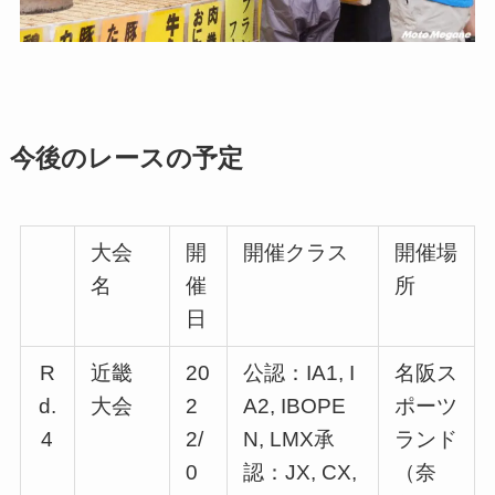
今後のレースの予定
大会
開
開催クラス
開催場
名
催
所
日
R
近畿
20
公認：IA1, I
名阪ス
d.
大会
2
A2, IBOPE
ポーツ
4
2/
N, LMX承
ランド
0
認：JX, CX,
（奈