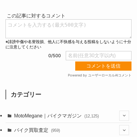
u
t
e
カテゴリー
MotoMegane｜バイクマガジン
(12,125)
(1,382)
バイク買取査定
(959)