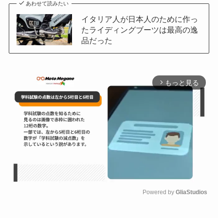
あわせて読みたい
イタリア人が日本人のために作っ
たライディングブーツは最高の逸
品だった
もっと見る
arrow_forward_ios
Powered by 
GliaStudios
M