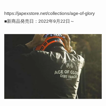
https://japexstore.net/collections/age-of-glory
■新商品発売日：2022年9月22日～