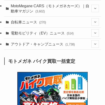
(44)
(352)
MotoMegane CARS（モトメガネカーズ）｜自
動車マガジン
(3,602)
(1,241)
(1)
(256)
自転車ニュース
(270)
(637)
(306)
(604)
(185)
(54)
電動モビリティ（EV）ニュース
(514)
(118)
(6,953)
(252)
(188)
(211)
(132)
アウトドア・キャンプニュース
(38)
(1,226)
(60)
(249)
(2,473)
(1,738)
(248)
(25)
(92)
(28)
(39)
(148)
(302)
(820)
(1)
(3)
モトメガネ バイク買取一括査定
(137)
(2,743)
(171)
(24)
(64)
(31)
(1,139)
(12)
(66)
(249)
(8)
(72)
(126)
(118)
(300)
(16)
(16)
(51)
(23)
(166)
(16)
(1,605)
(170)
(27)
(62)
(167)
(25)
(131)
(415)
(34)
(141)
(23)
(147)
(24)
(4)
(171)
(38)
(85)
(5)
(16)
(254)
(33)
(13)
(47)
(274)
(131)
(21)
(98)
(12)
(6)
(34)
(204)
(19)