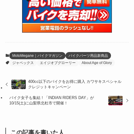
(15)
(61)
(13)
(171)
(17)
(63)
(47)
(35)
(12)
(59)
(109)
(5)
(60)
(38)
(5)
(41)
(16)
(6)
(22)
(65)
(18)
(30)
(3)
(12)
(21)
(61)
(6)
(20)
MotoMegane｜バイクマガジン
バイクパーツ用品新商品
ジャペックス
エイジオブグローリー
About Age of Glory
(27)
(41)
(4)
(32)
(36)
(8)
400cc以下のバイクをお得に購入 カワサキスペシャル
クレジットキャンペーン
(47)
(16)
バイク女子も集結！「INDIAN RIDERS DAY」が
(1)
(1)
10/15(土)に山梨県北杜市で開催！
(1)
(55)
この記事を書いた人