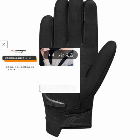
close
もっと見る
arrow_forward_ios
M
u
t
e