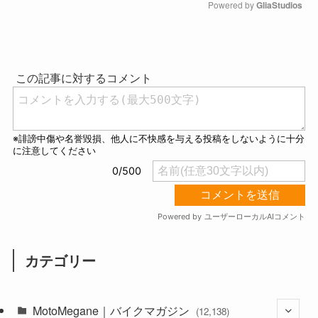
Powered by 
GliaStudios
M
u
t
e
カテゴリー
MotoMegane｜バイクマガジン
(12,138)