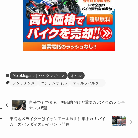
(24)
(4)
(171)
(38)
(85)
(5)
(16)
(255)
(33)
(13)
(47)
(274)
(131)
(21)
(98)
(12)
(6)
(34)
(204)
(19)
(15)
(61)
(13)
(171)
(17)
(64)
(47)
(35)
(12)
(59)
(109)
(5)
(60)
(38)
(5)
(41)
(16)
(6)
(22)
(65)
(18)
(30)
(3)
(12)
(21)
(61)
(6)
(20)
MotoMegane｜バイクマガジン
オイル
メンテナンス
エンジンオイル
オイルフィルター
(27)
(41)
(4)
(32)
(36)
(8)
自分でもできる！初歩的だけど重要なバイクのメンテ
ナンス5選
(47)
(16)
東海地区ライダーはイオンモール豊川に集まれ！バイ
(1)
(1)
カーズパラダイスがイベント開催
(1)
(55)