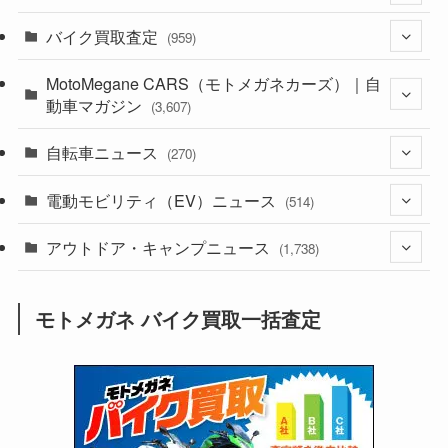
バイク買取査定
(1,385)
(959)
(44)
MotoMegane CARS（モトメガネカーズ）｜自
(352)
動車マガジン
(3,607)
(1,243)
(1)
自転車ニュース
(256)
(270)
(639)
(306)
(604)
(186)
電動モビリティ（EV）ニュース
(54)
(514)
(118)
(6,958)
(252)
(188)
(211)
アウトドア・キャンプニュース
(132)
(38)
(1,226)
(60)
(249)
(2,474)
(1,738)
(250)
(25)
(92)
(28)
(39)
(148)
(302)
(821)
(1)
(3)
モトメガネ バイク買取一括査定
(137)
(2,744)
(171)
(24)
(64)
(31)
(1,142)
(12)
(66)
(249)
(8)
(74)
(126)
(118)
(300)
(16)
(16)
(51)
(23)
(166)
(16)
(1,605)
(170)
(27)
(62)
(167)
(25)
(131)
(415)
(34)
(141)
(23)
(147)