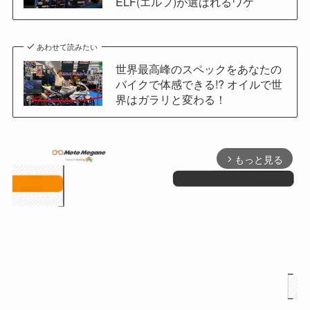
ELF(エルフ)が選ばれるワケ
あわせて読みたい
世界最高峰のスペックをあなたの
バイクで体感できる!? オイルで世
界はガラリと変わる！
もっと見る
arrow_forward_ios