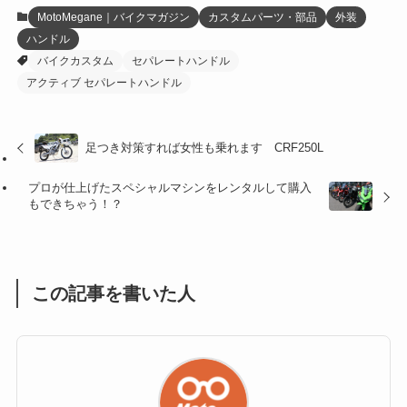
(12)
(21)
(61)
(6)
(20)
MotoMegane｜バイクマガジン
カスタムパーツ・部品
外装
ハンドル
(27)
(41)
(4)
バイクカスタム
セパレートハンドル
(32)
(36)
(8)
アクティブ セパレートハンドル
(47)
(16)
足つき対策すれば女性も乗れます CRF250L
(1)
(1)
プロが仕上げたスペシャルマシンをレンタルして購入
(1)
(55)
もできちゃう！？
この記事を書いた人