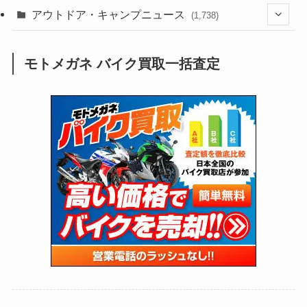
(188)
(211)
(132)
アウトドア・キャンプニュース
(38)
(1,226)
(60)
(249)
(2,474)
(1,738)
(251)
(25)
(92)
(28)
(39)
(148)
(302)
(821)
(1)
(3)
モトメガネ バイク買取一括査定
(137)
(2,744)
(171)
(24)
(64)
(31)
(1,145)
(12)
(66)
(249)
(8)
(75)
(126)
(118)
(300)
(16)
(16)
(51)
(23)
(166)
(16)
(1,605)
(170)
(27)
(62)
(167)
(25)
(131)
(415)
(34)
(141)
(23)
(147)
(24)
(4)
(171)
(38)
(85)
(5)
(16)
(255)
(33)
(13)
(47)
(274)
(131)
(21)
(98)
(12)
(6)
(34)
(204)
(19)
(15)
(61)
(13)
(171)
(17)
(65)
(47)
(35)
(12)
(59)
(109)
(5)
(60)
(38)
(5)
(41)
(16)
(6)
(22)
(65)
(18)
(30)
(3)