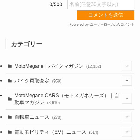
カテゴリー
MotoMegane｜バイクマガジン
(12,152)
(1,388)
バイク買取査定
(959)
(44)
(352)
MotoMegane CARS（モトメガネカーズ）｜自
動車マガジン
(3,610)
(1,244)
(1)
(256)
自転車ニュース
(270)
(640)
(306)
(604)
(188)
(54)
電動モビリティ（EV）ニュース
(514)
(118)
(6,965)
(252)