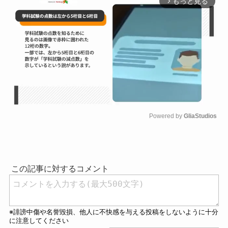
もっと見る
arrow_forward_ios
Powered by 
GliaStudios
M
u
t
e