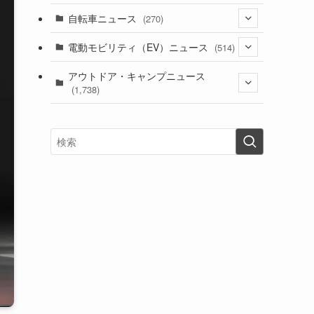
(1)
(256)
自転車ニュース
(270)
(638)
(306)
(604)
(185)
(54)
電動モビリティ（EV）ニュース
(514)
(118)
(6,956)
(252)
(188)
(211)
(132)
アウトドア・キャンプニュース
(38)
(1,226)
(60)
(249)
(2,473)
(1,738)
(249)
(25)
(92)
(28)
(39)
(148)
(302)
(821)
(1)
(3)
(137)
(2,744)
(171)
(24)
(64)
(31)
(1,141)
(12)
(66)
(249)
(8)
(73)
(126)
(118)
(300)
(16)
(16)
(51)
(23)
(166)
(16)
(1,605)
(170)
(27)
(62)
(167)
(25)
(131)
(415)
(34)
(141)
(23)
(147)
(24)
(4)
(171)
(38)
(85)
(5)
(16)
(255)
(33)
(13)
(47)
(274)
(131)
(21)
(98)
(12)
(6)
(34)
(204)
(19)
(15)
(61)
(13)
(171)
(17)
(63)
(47)
(35)
(12)
(59)
(109)
(5)
(60)
(38)
(5)
(41)
(16)