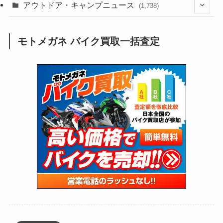
(211)
(132)
アウトドア・キャンプニュース
(38)
(1,226)
(60)
(249)
(2,473)
(1,738)
(248)
(25)
(92)
(28)
(39)
(148)
(302)
(820)
(1)
(3)
モトメガネ バイク買取一括査定
(137)
(2,741)
(171)
(24)
(64)
(31)
(1,139)
(12)
(66)
(249)
(8)
(72)
(126)
(118)
(300)
(16)
(16)
(51)
(23)
(166)
(16)
(1,605)
(170)
(27)
(62)
(167)
(25)
(131)
(415)
(34)
(141)
(23)
(147)
(24)
(4)
(171)
(38)
(85)
(5)
(16)
(254)
(33)
(13)
(47)
(274)
(131)
(21)
(98)
(12)
(6)
(34)
(204)
(19)
(15)
(61)
(13)
(171)
(17)
(63)
(47)
(35)
(12)
(59)
(109)
(5)
(60)
(38)
(5)
(41)
(16)
(6)
(22)
(65)
(18)
(30)
(3)
(12)
(21)
(61)
(6)
(20)