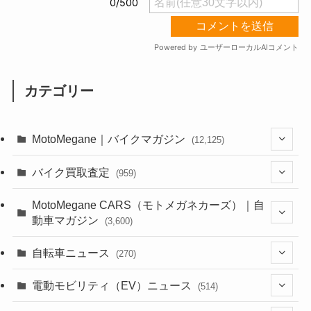
カテゴリー
MotoMegane｜バイクマガジン
(12,125)
(1,382)
バイク買取査定
(959)
(44)
(352)
MotoMegane CARS（モトメガネカーズ）｜自
動車マガジン
(3,600)
(1,241)
(1)
(256)
自転車ニュース
(270)
(637)
(306)
(604)
(185)
(54)
電動モビリティ（EV）ニュース
(514)
(118)
(6,953)
(252)
(188)