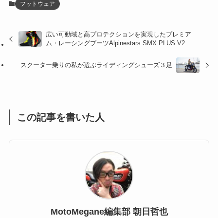
フットウェア
(27)
(41)
(4)
広い可動域と高プロテクションを実現したプレミア
(32)
(36)
(8)
ム・レーシングブーツAlpinestars SMX PLUS V2
(47)
(16)
スクーター乗りの私が選ぶライディングシューズ３足
(1)
(1)
(1)
(55)
この記事を書いた人
MotoMegane編集部 朝日哲也