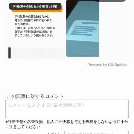
Powered by 
GliaStudios
M
u
t
e