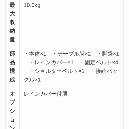
最
10.0kg
大
収
納
量
部
・本体×1 ・テーブル脚×2 ・脚袋×1
品
・レインカバー×1 ・固定ベルト×4
構
・ショルダーベルト×1 ・接続バッ
成
クル×1
オ
レインカバー付属
プ
シ
ョ
ン