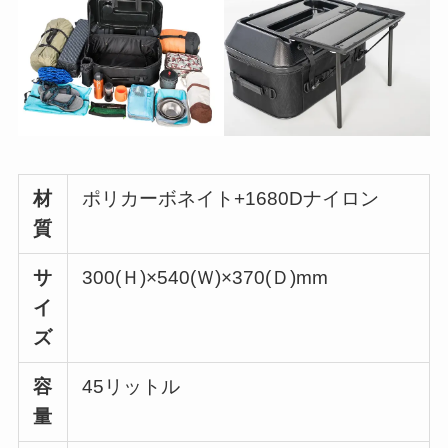
材
ポリカーボネイト+1680Dナイロン
質
サ
300(Ｈ)×540(Ｗ)×370(Ｄ)mm
イ
ズ
容
45リットル
量