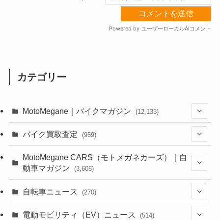
カテゴリー
MotoMegane｜バイクマガジン
(12,133)
(1,384)
バイク買取査定
(959)
(44)
(352)
MotoMegane CARS（モトメガネカーズ）｜自
動車マガジン
(3,605)
(1,242)
(1)
(256)
自転車ニュース
(270)
(638)
(306)
(604)
(185)
(54)
電動モビリティ（EV）ニュース
(514)
(118)
(6,956)
(252)