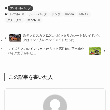
(12)
(21)
(61)
(6)
(20)
アパレルバッグ
レブル250
シートバッグ
ホンダ
honda
TANAX
(27)
(41)
(4)
タナックス
Rebel250
(32)
(36)
(8)
新型クロスカブ110にもピッタリのシート&サイドバッ
(47)
(16)
グはインド人のハンドメイドだった
(1)
(1)
ワイズギアのレインウェアがもっと高性能に正当進化
バイク女子がレビュー
(1)
(55)
この記事を書いた人