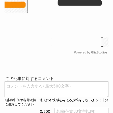
Powered by 
GliaStudios
M
u
t
e