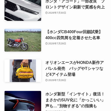
ホンダ「アコード」一部改良 フ
ロントデザイン刷新で質感を向上
2026年7月30日
【ホンダCB400Four回顧試乗】
400cc四気筒を定着させた名車
2026年7月29日
オリオンエースがHONDA新作ア
パレル発売 バッグやTシャツな
ど4アイテム登場
2026年7月28日
ホンダ新型「インサイト」復活！
まさかのSUV化に「かっこいい」
声も…“別物すぎる”の指摘も