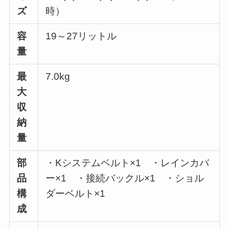
ズ
時）
容
19～27リットル
量
最
7.0kg
大
収
納
量
部
・Kシステムベルト×1 ・レインカバ
品
ー×1 ・接続バックル×1 ・ショル
構
ダーベルト×1
成