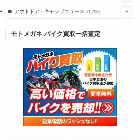
(188)
(211)
(132)
アウトドア・キャンプニュース
(38)
(1,226)
(60)
(249)
(2,473)
(1,738)
(249)
(25)
(92)
(28)
(39)
(148)
(302)
(821)
(1)
(3)
モトメガネ バイク買取一括査定
(137)
(2,744)
(171)
(24)
(64)
(31)
(1,141)
(12)
(66)
(249)
(8)
(73)
(126)
(118)
(300)
(16)
(16)
(51)
(23)
(166)
(16)
(1,605)
(170)
(27)
(62)
(167)
(25)
(131)
(415)
(34)
(141)
(23)
(147)
(24)
(4)
(171)
(38)
(85)
(5)
(16)
(255)
(33)
(13)
(47)
(274)
(131)
(21)
(98)
(12)
(6)
(34)
(204)
(19)
(15)
(61)
(13)
(171)
(17)
(63)
(47)
(35)
(12)
(59)
(109)
(5)
(60)
(38)
(5)
(41)
(16)
(6)
(22)
(65)
(18)
(30)
(3)