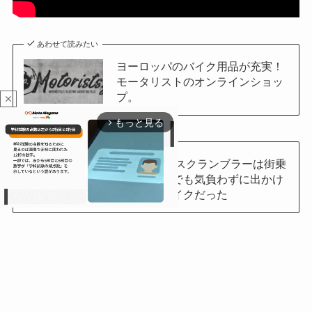
あわせて読みたい
ヨーロッパのバイク用品が充実！
モータリストのオンラインショッ
プ。
close
もっと見る
arrow_forward_ios
あわせて読みたい
キャバレロ スクランブラーは街乗
りもダートでも気負わずに出かけ
たくなるバイクだった
M
u
t
e