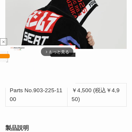
close
もっと見る
arrow_forward_ios
製品バリエーション
Parts No.903-225-11
￥4,500 (税込￥4,9
00
50)
M
u
t
e
製品説明