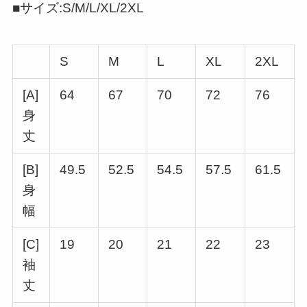
■サイズ:S/M/L/XL/2XL
S
M
L
XL
2XL
[A]
64
67
70
72
76
身
丈
[B]
49.5
52.5
54.5
57.5
61.5
身
幅
[C]
19
20
21
22
23
袖
丈