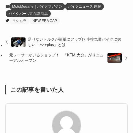
(12)
(21)
(61)
(6)
(20)
MotoMegane｜バイクマガジン
バイクニュース 速報
バイクパーツ用品新商品
(27)
(41)
(4)
ヨシムラ
NEW ERA CAP
(32)
(36)
(8)
足りないトルクが簡単にアップ!? 小排気量バイクに嬉
(47)
(16)
しい「EZ+plus」とは
(1)
(1)
元レーサーがいるショップ！ 「KTM 大分」がリニュ
ーアルオープン
(1)
(55)
この記事を書いた人