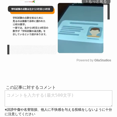
もっと見る
arrow_forward_ios
Powered by 
GliaStudios
M
u
t
e