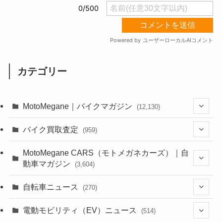
カテゴリー
MotoMegane｜バイクマガジン
(12,130)
(1,383)
バイク買取査定
(959)
(44)
(352)
MotoMegane CARS（モトメガネカーズ）｜自
動車マガジン
(3,604)
(1,242)
(1)
(256)
自転車ニュース
(270)
(638)
(306)
(604)
(185)
(54)
電動モビリティ（EV）ニュース
(514)
(118)
(6,955)
(252)