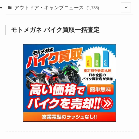
(188)
(211)
(132)
アウトドア・キャンプニュース
(38)
(1,226)
(60)
(249)
(2,473)
(1,738)
(249)
(25)
(92)
(28)
(39)
(148)
(302)
(820)
(1)
(3)
モトメガネ バイク買取一括査定
(137)
(2,743)
(171)
(24)
(64)
(31)
(1,141)
(12)
(66)
(249)
(8)
(73)
(126)
(118)
(300)
(16)
(16)
(51)
(23)
(166)
(16)
(1,605)
(170)
(27)
(62)
(167)
(25)
(131)
(415)
(34)
(141)
(23)
(147)
(24)
(4)
(171)
(38)
(85)
(5)
(16)
(254)
(33)
(13)
(47)
(274)
(131)
(21)
(98)
(12)
(6)
(34)
(204)
(19)
(15)
(61)
(13)
(171)
(17)
(63)
(47)
(35)
(12)
(59)
(109)
(5)
(60)
(38)
(5)
(41)
(16)
(6)
(22)
(65)
(18)
(30)
(3)