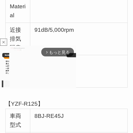
Materi
al
近接
91dB/5,000rpm
排気
close
騒音
もっと見る
arrow_forward_ios
加速
78dB
走行
騒音
【YZF-R125】
M
u
車両
8BJ-RE45J
t
e
型式