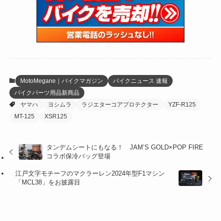
(15)
(61)
(13)
(171)
(17)
(63)
(47)
(35)
(12)
(59)
(109)
(5)
(60)
(38)
(5)
(41)
(16)
(6)
(22)
(65)
(18)
(30)
(3)
(12)
(21)
(61)
(6)
(20)
MotoMegane｜バイクマガジン
バイクニュース 速報
バイクパーツ用品新商品
(27)
(41)
(4)
ヤマハ
ヨシムラ
ラジエターコアプロテクター
YZF-R125
(32)
(36)
(8)
MT-125
XSR125
(47)
(16)
タンデムシートにもなる！ JAM’S GOLD×POP FIRE
コラボ保冷バッグ登場
(1)
(1)
江戸文字モチーフのマクラーレン2024年型F1マシン
(1)
(55)
「MCL38」をお披露目