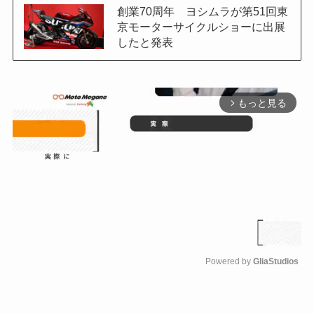
創業70周年 ヨシムラが第51回東
京モーターサイクルショーに出展
したと発表
もっと見る
arrow_forward_ios
Powered by 
GliaStudios
M
u