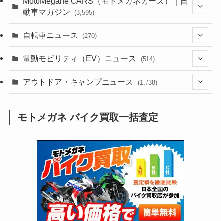
(352)
MotoMegane CARS（モトメガネカーズ）｜自
動車マガジン
(3,595)
(1,240)
(1)
(256)
自転車ニュース
(270)
(637)
(306)
(604)
(184)
(54)
電動モビリティ（EV）ニュース
(514)
(118)
(6,953)
(251)
(188)
(211)
(132)
アウトドア・キャンプニュース
(38)
(1,226)
(60)
(249)
(2,473)
(1,738)
(248)
(25)
(92)
(28)
(39)
(148)
(302)
(820)
(1)
(3)
モトメガネ バイク買取一括査定
(137)
(2,738)
(171)
(24)
(64)
(31)
(1,138)
(12)
(66)
(249)
(8)
(72)
(126)
(118)
(300)
(16)
(16)
(51)
(23)
(166)
(16)
(1,605)
(170)
(27)
(62)
(167)
(25)
(131)
(415)
(34)
(141)
(23)
(147)
(24)
(4)
(171)
(38)
(85)
(5)
(16)
(254)
(33)
(13)
(46)
(274)
(131)
(21)
(98)
(12)
(6)
(34)
(204)
(19)