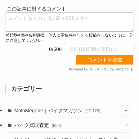
t
e
カテゴリー
MotoMegane｜バイクマガジン
(12,123)
(1,381)
バイク買取査定
(959)
(44)