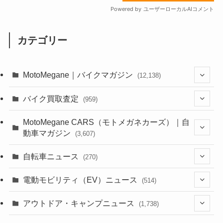
カテゴリー
MotoMegane｜バイクマガジン
(12,138)
(1,385)
バイク買取査定
(959)
(44)
(352)
MotoMegane CARS（モトメガネカーズ）｜自
動車マガジン
(3,607)
(1,243)
(1)
(256)
自転車ニュース
(270)
(639)
(306)
(604)
(186)
(54)
電動モビリティ（EV）ニュース
(514)
(118)
(6,958)
(252)
(188)
(211)
(132)
アウトドア・キャンプニュース
(38)
(1,226)
(60)
(249)
(2,474)
(1,738)
(250)
(25)