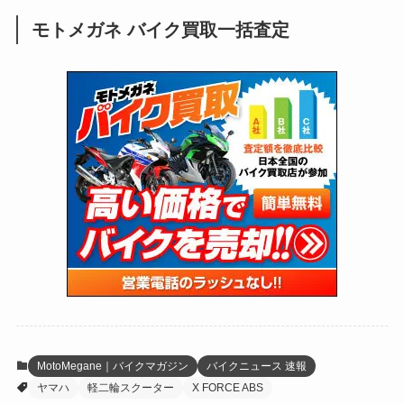
(92)
(28)
(39)
(148)
(302)
(821)
(1)
(3)
モトメガネ バイク買取一括査定
(137)
(2,744)
(171)
(24)
(64)
(31)
(1,142)
(12)
(66)
(249)
(8)
(74)
(126)
(118)
(300)
(16)
(16)
(51)
(23)
(166)
(16)
(1,605)
(170)
(27)
(62)
(167)
(25)
(131)
(415)
(34)
(141)
(23)
(147)
(24)
(4)
(171)
(38)
(85)
(5)
(16)
(255)
(33)
(13)
(47)
(274)
(131)
(21)
(98)
(12)
(6)
(34)
(204)
(19)
(15)
(61)
(13)
(171)
(17)
(64)
(47)
(35)
(12)
(59)
(109)
(5)
(60)
(38)
(5)
(41)
(16)
(6)
(22)
(65)
(18)
(30)
(3)
(12)
(21)
(61)
(6)
(20)
MotoMegane｜バイクマガジン
バイクニュース 速報
ヤマハ
軽二輪スクーター
X FORCE ABS
(27)
(41)
(4)