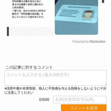
Powered by 
GliaStudios
M
u
t
e