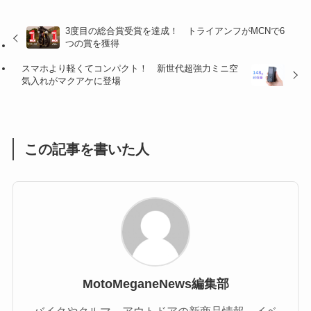
(32)
(36)
(8)
3度目の総合賞受賞を達成！ トライアンフがMCNで6
つの賞を獲得
(47)
(16)
スマホより軽くてコンパクト！ 新世代超強力ミニ空
(1)
(1)
気入れがマクアケに登場
(1)
(55)
この記事を書いた人
MotoMeganeNews編集部