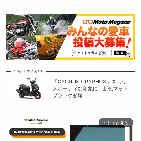
あわせて読みたい
「CYGNUS GRYPHUS」をより
スポーティな印象に 新色マット
ブラック登場
もっと見る
arrow_forward_ios