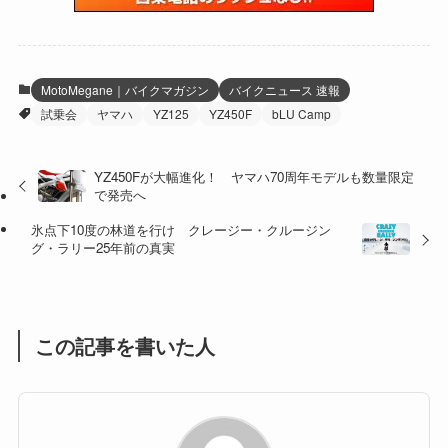
(6)
(22)
(65)
(18)
(30)
(3)
(12)
(21)
(61)
(6)
(20)
MotoMegane｜バイクマガジン
バイクニュース 速報
試乗会
ヤマハ
YZ125
YZ450F
bLU Camp
(27)
(41)
(4)
(32)
(36)
(8)
YZ450Fが大幅進化！ ヤマハ70周年モデルも数量限定
で発売へ
(47)
(16)
氷点下10度の林道を行け クレージー・クルージン
(1)
(1)
グ・ラリー25年前の真実
(1)
(55)
この記事を書いた人