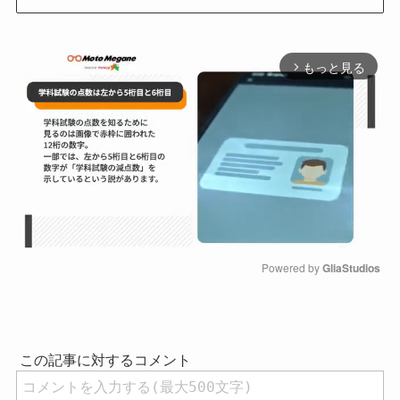
もっと見る
arrow_forward_ios
Powered by 
GliaStudios
M
u
t
e