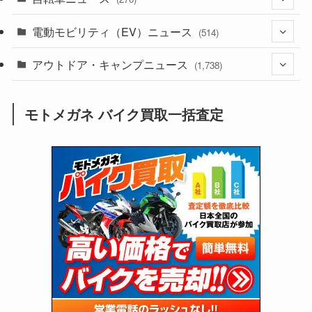
(639)
(306)
(604)
(186)
電動モビリティ（EV）ニュース
(54)
(514)
(118)
(6,958)
(252)
(188)
(211)
アウトドア・キャンプニュース
(132)
(38)
(1,226)
(60)
(249)
(2,474)
(1,738)
(250)
(25)
(92)
(28)
(39)
(148)
(302)
(821)
(1)
(3)
モトメガネ バイク買取一括査定
(137)
(2,744)
(171)
(24)
(64)
(31)
(1,142)
(12)
(66)
(249)
(8)
(74)
(126)
(118)
(300)
(16)
(16)
(51)
(23)
(166)
(16)
(1,605)
(170)
(27)
(62)
(167)
(25)
(131)
(415)
(34)
(141)
(23)
(147)
(24)
(4)
(171)
(38)
(85)
(5)
(16)
(255)
(33)
(13)
(47)
(274)
(131)
(21)
(98)
(12)
(6)
(34)
(204)
(19)
(15)
(61)
(13)
(171)
(17)
(64)
(47)
(35)
(12)
(59)
(109)
(5)
(60)
(38)
(5)
(41)
(16)