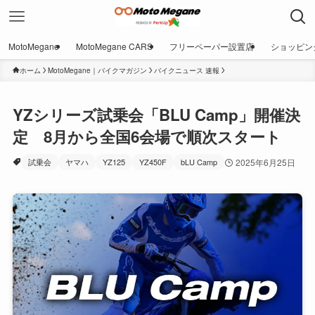
MotoMegane
MotoMegane CARS
フリーペーパー設置店
ショッピン
ホーム
MotoMegane｜バイクマガジン
バイクニュース 速報
YZシリーズ試乗会「BLU Camp」開催決
定 8月から全国6会場で順次スタート
試乗会
ヤマハ
YZ125
YZ450F
bLU Camp
2025年6月25日