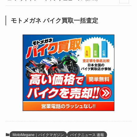
(249)
(25)
(92)
(28)
(39)
(148)
(302)
(820)
(1)
(3)
モトメガネ バイク買取一括査定
(137)
(2,743)
(171)
(24)
(64)
(31)
(1,141)
(12)
(66)
(249)
(8)
(73)
(126)
(118)
(300)
(16)
(16)
(51)
(23)
(166)
(16)
(1,605)
(170)
(27)
(62)
(167)
(25)
(131)
(415)
(34)
(141)
(23)
(147)
(24)
(4)
(171)
(38)
(85)
(5)
(16)
(254)
(33)
(13)
(47)
(274)
(131)
(21)
(98)
(12)
(6)
(34)
(204)
(19)
(15)
(61)
(13)
(171)
(17)
(63)
(47)
(35)
(12)
(59)
(109)
(5)
(60)
(38)
(5)
(41)
(16)
(6)
(22)
(65)
(18)
(30)
(3)
(12)
(21)
(61)
(6)
(20)
MotoMegane｜バイクマガジン
バイクニュース 速報