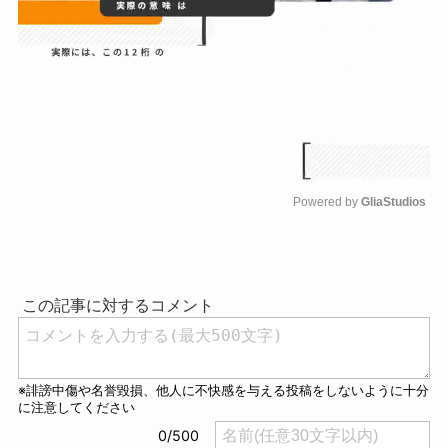
Powered by 
GliaStudios
M
u
t
e