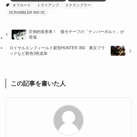
オフロード
トライアンフ
スクランブラー
(27)
(41)
(4)
SCRAMBLER 400 XC
(32)
(36)
(8)
圧倒的造形美！ 狼モチーフの「ナンバーボルト」が
(47)
(16)
登場
(1)
(1)
ロイヤルエンフィールド新型HUNTER 350 東京ブラ
ックなど新色3色追加
(1)
(55)
この記事を書いた人