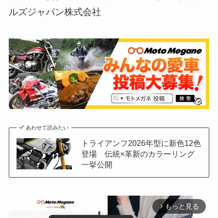
ルズジャパン株式会社
あわせて読みたい
トライアンフ2026年型に新色12色
登場 伝統×革新のカラーリング
一挙公開
もっと見る
arrow_forward_ios