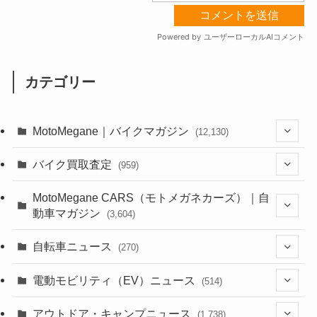
カテゴリー
MotoMegane｜バイクマガジン
(12,130)
(1,383)
バイク買取査定
(959)
(44)
(352)
MotoMegane CARS（モトメガネカーズ）｜自
動車マガジン
(3,604)
(1,242)
(1)
(256)
自転車ニュース
(270)
(638)
(306)
(604)
(185)
(54)
電動モビリティ（EV）ニュース
(514)
(118)
(6,955)
(252)
(188)
(211)
(132)
アウトドア・キャンプニュース
(38)
(1,226)
(60)
(249)
(2,473)
(1,738)