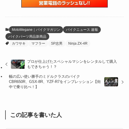
(59)
(109)
(5)
(60)
(38)
(5)
(41)
(16)
(6)
(22)
(65)
(18)
(30)
(3)
(12)
(21)
(61)
(6)
(20)
MotoMegane｜バイクマガジン
バイクニュース 速報
バイクパーツ用品新商品
(27)
(41)
(4)
カワサキ
マフラー
SP忠男
Ninja ZX-4R
(32)
(36)
(8)
プロが仕上げたスペシャルマシンをレンタルして購入
(47)
(16)
もできちゃう！？
(1)
(1)
幅の広い使い勝手のミドルクラスのバイク
CBR650R、GSX-8R、YZF-R7をインプレッション【街
(1)
(55)
中で乗り比べ！】
この記事を書いた人