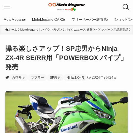
MotoMegane
MotoMegane CARS
フリーペーパー設置店
ショッピン
ホーム
MotoMegane｜バイクマガジン
バイクニュース 速報
バイクパーツ用品新商品
操る楽しさアップ！SP忠男からNinja
ZX-4R SE/RR用「POWERBOX パイプ」
発売
2024年9月24日
カワサキ
マフラー
SP忠男
Ninja ZX-4R