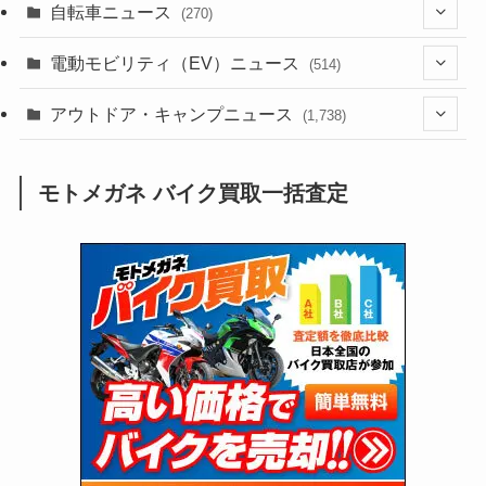
(256)
自転車ニュース
(270)
(637)
(306)
(604)
(184)
(54)
電動モビリティ（EV）ニュース
(514)
(118)
(6,953)
(251)
(188)
(211)
(132)
アウトドア・キャンプニュース
(38)
(1,226)
(60)
(249)
(2,473)
(1,738)
(248)
(25)
(92)
(28)
(39)
(148)
(302)
(820)
(1)
(3)
モトメガネ バイク買取一括査定
(137)
(2,736)
(171)
(24)
(64)
(31)
(1,138)
(12)
(66)
(249)
(8)
(72)
(126)
(118)
(300)
(16)
(16)
(51)
(23)
(166)
(16)
(1,605)
(170)
(27)
(62)
(167)
(25)
(131)
(415)
(34)
(141)
(23)
(147)
(24)
(4)
(171)
(38)
(85)
(5)
(16)
(254)
(33)
(13)
(46)
(274)
(131)
(21)
(98)
(12)
(6)
(34)
(204)
(19)
(15)
(61)
(13)
(171)
(17)
(63)
(47)
(35)
(12)