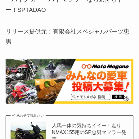
ー！SPTADAO
リリース提供元：有限会社スペシャルパーツ忠
男
あわせて読みたい
人馬一体の気持ちイイー！走り
NMAX155用のSP忠男マフラー発
売