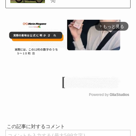
もっと見る
arrow_forward_ios
Powered by 
GliaStudios
M
u
t
e