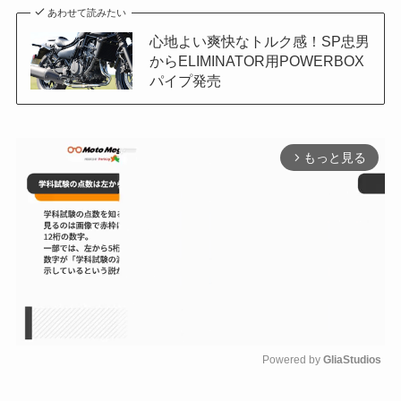
あわせて読みたい
心地よい爽快なトルク感！SP忠男
からELIMINATOR用POWERBOX
パイプ発売
もっと見る
arrow_forward_ios
Powered by 
GliaStudios
M