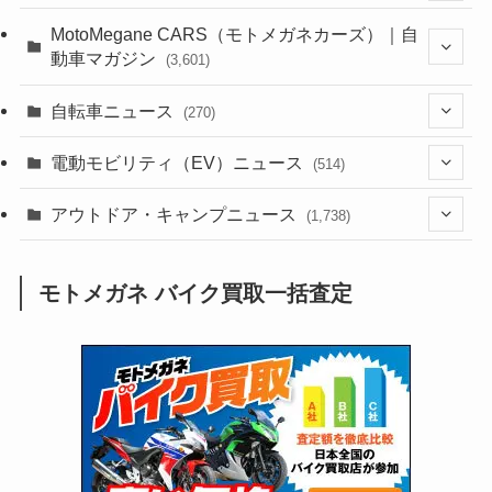
(44)
(352)
MotoMegane CARS（モトメガネカーズ）｜自
動車マガジン
(3,601)
(1,241)
(1)
(256)
自転車ニュース
(270)
(637)
(306)
(604)
(185)
(54)
電動モビリティ（EV）ニュース
(514)
(118)
(6,953)
(252)
(188)
(211)
(132)
アウトドア・キャンプニュース
(38)
(1,226)
(60)
(249)
(2,473)
(1,738)
(248)
(25)
(92)
(28)
(39)
(148)
(302)
(820)
(1)
(3)
モトメガネ バイク買取一括査定
(137)
(2,742)
(171)
(24)
(64)
(31)
(1,139)
(12)
(66)
(249)
(8)
(72)
(126)
(118)
(300)
(16)
(16)
(51)
(23)
(166)
(16)
(1,605)
(170)
(27)
(62)
(167)
(25)
(131)
(415)
(34)
(141)
(23)
(147)
(24)
(4)
(171)
(38)
(85)
(5)
(16)
(254)
(33)
(13)