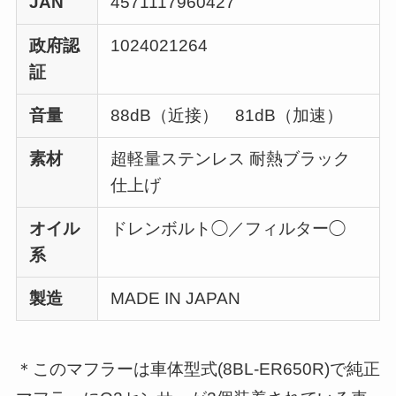
JAN
4571117960427
政府認
1024021264
証
音量
88dB（近接） 81dB（加速）
素材
超軽量ステンレス 耐熱ブラック
仕上げ
オイル
ドレンボルト◯／フィルター◯
系
製造
MADE IN JAPAN
＊このマフラーは車体型式(8BL-ER650R)で純正