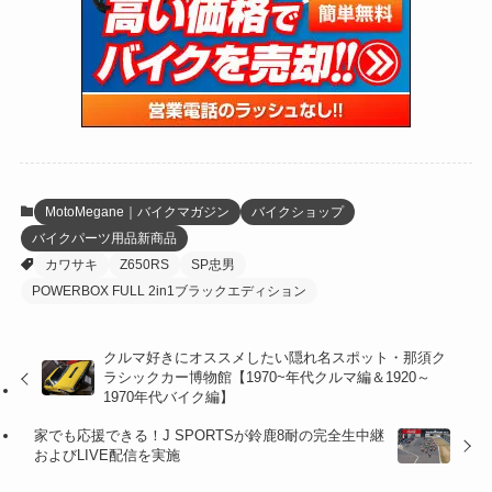
(47)
(274)
(131)
(21)
(98)
(12)
(6)
(34)
(204)
(19)
(15)
(61)
(13)
(171)
(17)
(63)
(47)
(35)
(12)
(59)
(109)
(5)
(60)
(38)
(5)
(41)
(16)
(6)
(22)
(65)
(18)
(30)
(3)
(12)
(21)
(61)
(6)
(20)
MotoMegane｜バイクマガジン
バイクショップ
バイクパーツ用品新商品
(27)
(41)
(4)
カワサキ
Z650RS
SP忠男
(32)
(36)
(8)
POWERBOX FULL 2in1ブラックエディション
(47)
(16)
クルマ好きにオススメしたい隠れ名スポット・那須ク
ラシックカー博物館【1970~年代クルマ編＆1920～
(1)
(1)
1970年代バイク編】
(1)
(55)
家でも応援できる！J SPORTSが鈴鹿8耐の完全生中継
およびLIVE配信を実施