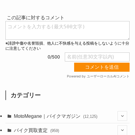
u
t
e
カテゴリー
MotoMegane｜バイクマガジン
(12,125)
(1,382)
バイク買取査定
(959)