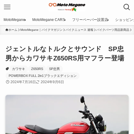
MotoMegane
MotoMegane CARS
フリーペーパー設置店
ショッピン
ホーム
MotoMegane｜バイクマガジン
バイクニュース 速報
バイクパーツ用品新商品
ジェントルなトルクとサウンド SP忠
男からカワサキZ650RS用マフラー登場
カワサキ
Z650RS
SP忠男
POWERBOX FULL 2in1ブラックエディション
2024年7月16日
2024年9月6日