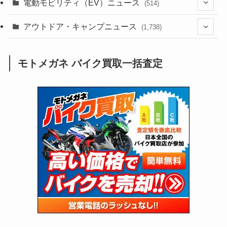
(54)
電動モビリティ（EV）ニュース
(514)
(118)
(6,953)
(252)
(188)
(211)
(132)
アウトドア・キャンプニュース
(38)
(1,226)
(60)
(249)
(2,473)
(1,738)
(248)
(25)
(92)
(28)
(39)
(148)
(302)
(820)
(1)
(3)
モトメガネ バイク買取一括査定
(137)
(2,742)
(171)
(24)
(64)
(31)
(1,139)
(12)
(66)
(249)
(8)
(72)
(126)
(118)
(300)
(16)
(16)
(51)
(23)
(166)
(16)
(1,605)
(170)
(27)
(62)
(167)
(25)
(131)
(415)
(34)
(141)
(23)
(147)
(24)
(4)
(171)
(38)
(85)
(5)
(16)
(254)
(33)
(13)
(47)
(274)
(131)
(21)
(98)
(12)
(6)
(34)
(204)
(19)
(15)
(61)
(13)
(171)
(17)
(63)
(47)
(35)
(12)
(59)
(109)
(5)
(60)
(38)
(5)
(41)
(16)
(6)
(22)
(65)
(18)
(30)
(3)