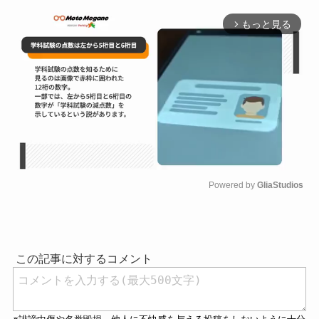
もっと見る
arrow_forward_ios
Powered by 
GliaStudios
M
u
t
e