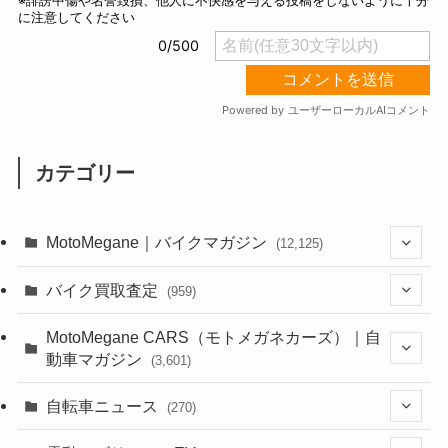
カテゴリー
MotoMegane｜バイクマガジン
(12,125)
(1,382)
バイク買取査定
(959)
(44)
(352)
MotoMegane CARS（モトメガネカーズ）｜自
動車マガジン
(3,601)
(1,241)
(1)
(256)
自転車ニュース
(270)
(637)
(306)
(604)
(185)