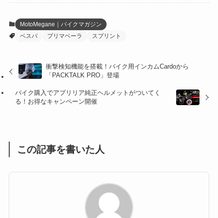
(12)
(21)
(61)
(6)
(20)
MotoMegane｜バイクマガジン
ベスパ
プリマベーラ
スプリント
(27)
(41)
(4)
(32)
(36)
(8)
衝撃検知機能を搭載！バイク用インカムCardoから
「PACKTALK PRO」登場
(47)
(16)
バイク購入でアプリリア純正ヘルメットがついてく
(1)
(1)
る！お得なキャンペーン開催
(1)
(55)
この記事を書いた人