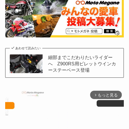
あわせて読みたい
細部までこだわりたいライダー
へ Z900RS用ビレットウインカ
ーステーベース登場
もっと見る
arrow_forward_ios