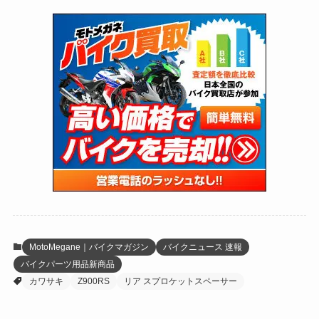
(72)
(126)
(118)
(300)
(16)
(16)
(51)
(23)
(166)
(16)
(1,605)
(170)
(27)
(62)
(167)
(25)
(131)
(415)
(34)
(141)
(23)
(147)
(24)
(4)
(171)
(38)
(85)
(5)
(16)
(254)
(33)
(13)
(47)
(274)
(131)
(21)
(98)
(12)
(6)
(34)
(204)
(19)
(15)
(61)
(13)
(171)
(17)
(63)
(47)
(35)
(12)
(59)
(109)
(5)
(60)
(38)
(5)
(41)
(16)
(6)
(22)
(65)
(18)
(30)
(3)
(12)
(21)
(61)
(6)
(20)
MotoMegane｜バイクマガジン
バイクニュース 速報
バイクパーツ用品新商品
(27)
(41)
(4)
カワサキ
Z900RS
リア スプロケットスペーサー
(32)
(36)
(8)