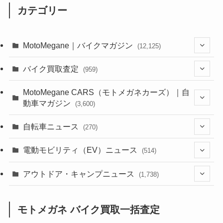
カテゴリー
MotoMegane｜バイクマガジン
(12,125)
(1,382)
バイク買取査定
(959)
(44)
(352)
MotoMegane CARS（モトメガネカーズ）｜自
動車マガジン
(3,600)
(1,241)
(1)
(256)
自転車ニュース
(270)
(637)
(306)
(604)
(185)
(54)
電動モビリティ（EV）ニュース
(514)
(118)
(6,953)
(252)
(188)
(211)
(132)
アウトドア・キャンプニュース
(38)
(1,226)
(60)
(249)
(2,473)
(1,738)
(248)
(25)
(92)
(28)
(39)
(148)
(302)
(820)
(1)
(3)
モトメガネ バイク買取一括査定
(137)
(2,741)
(171)
(24)
(64)
(31)
(1,139)
(12)
(66)
(249)
(8)