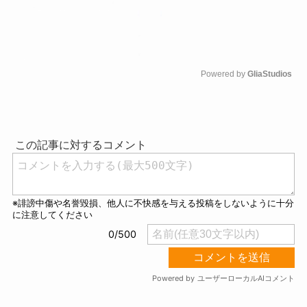
Powered by 
GliaStudios
M
u
t
e