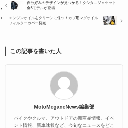
自分好みのデザインが見つかる！クシタニジャケット
(47)
(16)
全8モデルが登場
(1)
(1)
エンジンオイルをクリーンに保つ！カブ用マグオイル
フィルターカバー発売
(1)
(55)
この記事を書いた人
MotoMeganeNews編集部
バイクやクルマ、アウトドアの新商品情報、イベ
ント情報、新車速報など、今旬なニュースをどこ