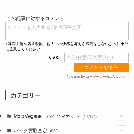
u
t
e
カテゴリー
MotoMegane｜バイクマガジン
(12,134)
バイク買取査定
(1,384)
(959)