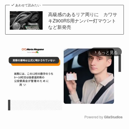
あわせて読みたい
高級感のあるリア周りに カワサ
キZ900RS用ナンバー灯マウント
など新発売
もっと見る
arrow_forward_ios
Powered by 
GliaStudios
M