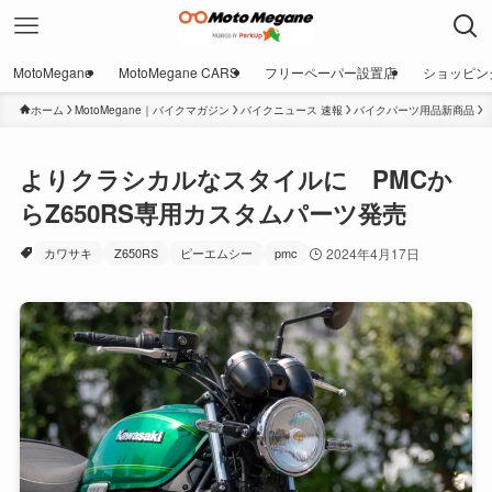
MotoMegane
MotoMegane CARS
フリーペーパー設置店
ショッピン
ホーム
MotoMegane｜バイクマガジン
バイクニュース 速報
バイクパーツ用品新商品
よりクラシカルなスタイルに PMCか
らZ650RS専用カスタムパーツ発売
カワサキ
Z650RS
ピーエムシー
pmc
2024年4月17日