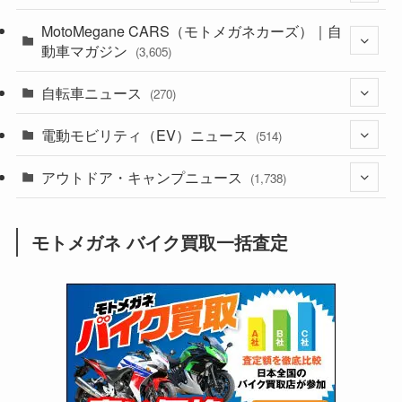
(44)
MotoMegane CARS（モトメガネカーズ）｜自
(352)
動車マガジン
(3,605)
(1,242)
(1)
自転車ニュース
(256)
(270)
(638)
(306)
(604)
(185)
電動モビリティ（EV）ニュース
(54)
(514)
(118)
(6,957)
(252)
(188)
(211)
アウトドア・キャンプニュース
(132)
(38)
(1,226)
(60)
(249)
(2,473)
(1,738)
(249)
(25)
(92)
(28)
(39)
(148)
(302)
(821)
(1)
(3)
モトメガネ バイク買取一括査定
(137)
(2,744)
(171)
(24)
(64)
(31)
(1,141)
(12)
(66)
(249)
(8)
(73)
(126)
(118)
(300)
(16)
(16)
(51)
(23)
(166)
(16)
(1,605)
(170)
(27)
(62)
(167)
(25)
(131)
(415)
(34)
(141)
(23)
(147)
(24)
(4)
(171)
(38)
(85)
(5)
(16)
(255)
(33)
(13)