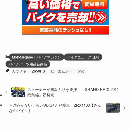
(47)
(274)
(131)
(21)
(98)
(12)
(6)
(34)
(204)
(19)
(15)
(61)
(13)
(171)
(17)
(63)
(47)
(35)
(12)
(59)
(109)
(5)
(60)
(38)
(5)
(41)
(16)
(6)
(22)
(65)
(18)
(30)
(3)
(12)
(21)
(61)
(6)
(20)
MotoMegane｜バイクマガジン
バイクニュース 速報
バイクパーツ用品新商品
(27)
(41)
(4)
カワサキ
Z650RS
ピーエムシー
pmc
(32)
(36)
(8)
ストーナーが無双ぶりを発揮 「GRAND PRIX 2011
(47)
(16)
総集編」新発売
(1)
(1)
不満点がないくらい惚れ込んだ愛車 ZRX1100【みん
なのバイク】
(1)
(55)