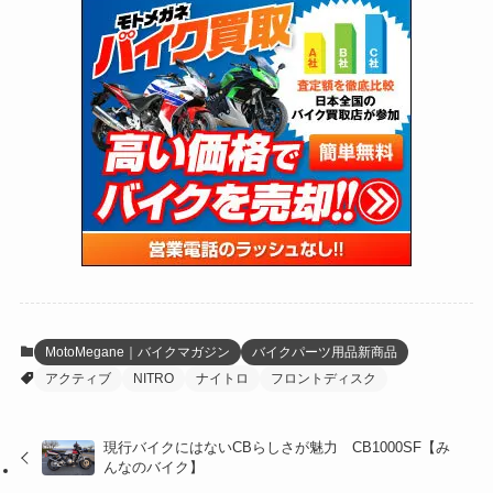
(118)
(300)
(16)
(16)
(51)
(23)
(166)
(16)
(1,605)
(170)
(27)
(62)
(167)
(25)
(131)
(415)
(34)
(141)
(23)
(147)
(24)
(4)
(171)
(38)
(85)
(5)
(16)
(254)
(33)
(13)
(47)
(274)
(131)
(21)
(98)
(12)
(6)
(34)
(204)
(19)
(15)
(61)
(13)
(171)
(17)
(63)
(47)
(35)
(12)
(59)
(109)
(5)
(60)
(38)
(5)
(41)
(16)
(6)
(22)
(65)
(18)
(30)
(3)
(12)
(21)
(61)
(6)
(20)
MotoMegane｜バイクマガジン
バイクパーツ用品新商品
アクティブ
NITRO
ナイトロ
フロントディスク
(27)
(41)
(4)
(32)
(36)
(8)
現行バイクにはないCBらしさが魅力 CB1000SF【み
んなのバイク】
(47)
(16)