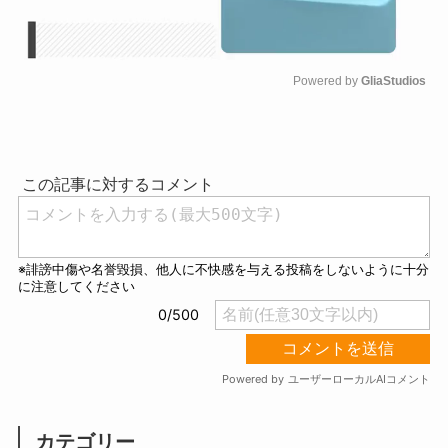
Powered by 
GliaStudios
M
u
t
e
カテゴリー