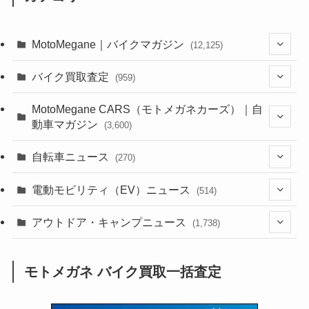
MotoMegane｜バイクマガジン
(12,125)
(1,382)
バイク買取査定
(959)
(44)
(352)
MotoMegane CARS（モトメガネカーズ）｜自
動車マガジン
(3,600)
(1,241)
(1)
(256)
自転車ニュース
(270)
(637)
(306)
(604)
(185)
(54)
電動モビリティ（EV）ニュース
(514)
(118)
(6,953)
(252)
(188)
(211)
(132)
アウトドア・キャンプニュース
(38)
(1,226)
(60)
(249)
(2,473)
(1,738)
(248)
(25)
(92)
(28)
(39)
(148)
(302)
(820)
(1)
(3)
モトメガネ バイク買取一括査定
(137)
(2,741)
(171)
(24)
(64)
(31)
(1,139)
(12)
(66)
(249)
(8)
(72)
(126)