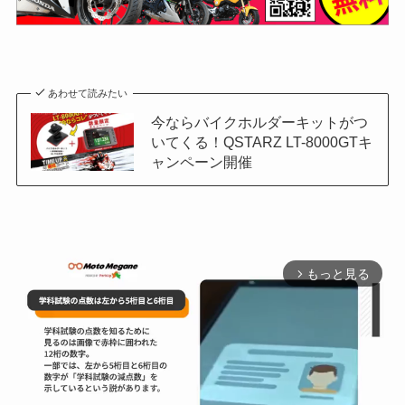
あわせて読みたい
今ならバイクホルダーキットがつ
いてくる！QSTARZ LT-8000GTキ
ャンペーン開催
もっと見る
arrow_forward_ios