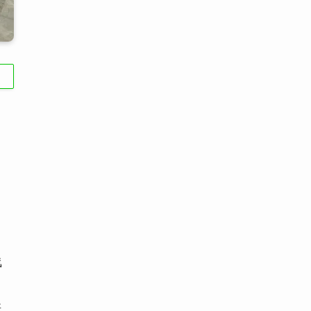
(6)
(22)
(65)
(18)
(30)
(3)
(12)
(21)
(61)
(6)
(20)
(27)
(41)
(4)
(32)
(36)
(8)
(47)
(16)
(1)
(1)
(1)
(55)
浅
供