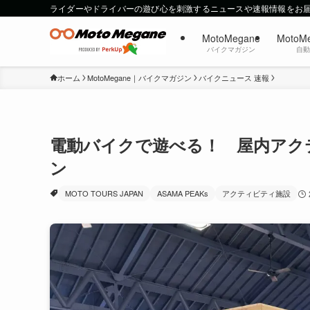
ライダーやドライバーの遊び心を刺激するニュースや速報情報をお
MotoMegane
MotoM
バイクマガジン
自
ホーム
MotoMegane｜バイクマガジン
バイクニュース 速報
電動バイクで遊べる！ 屋内アクティ
ン
MOTO TOURS JAPAN
ASAMA PEAKs
アクティビティ施設