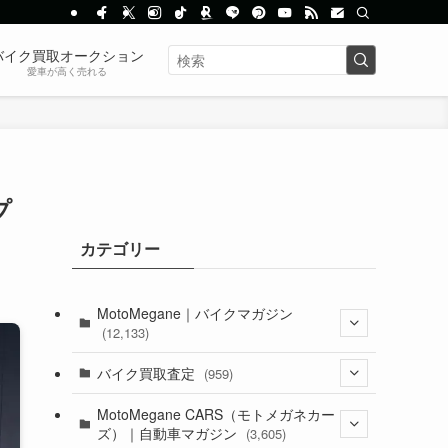
バイク買取オークション
愛車が高く売れる
プ
カテゴリー
MotoMegane｜バイクマガジン
(12,133)
(1,384)
バイク買取査定
(959)
(44)
(352)
MotoMegane CARS（モトメガネカー
ズ）｜自動車マガジン
(3,605)
(1,242)