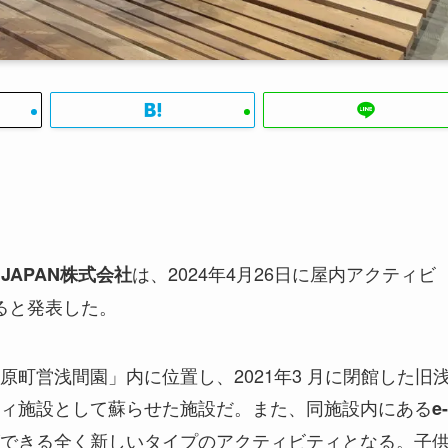
は、2024年4月26日に屋内アクティビ
S JAPAN株式会社
ると発表した。
町営浅間園」内に位置し、2021年3 月に閉館した旧
ィ施設として蘇らせた施設だ。また、同施設内にある
e-
できる全く新しいタイプのアクティビティとなる。子