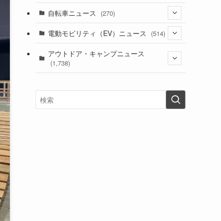
(1)
(256)
自転車ニュース
(270)
(638)
(306)
(604)
(185)
(54)
電動モビリティ（EV）ニュース
(514)
(118)
(6,956)
(252)
(188)
(211)
(132)
アウトドア・キャンプニュース
(38)
(1,226)
(60)
(249)
(2,473)
(1,738)
(249)
(25)
(92)
(28)
(39)
(148)
(302)
(821)
(1)
(3)
(137)
(2,744)
(171)
(24)
(64)
(31)
(1,141)
(12)
(66)
(249)
(8)
(73)
(126)
(118)
(300)
(16)
(16)
(51)
(23)
(166)
(16)
(1,605)
(170)
(27)
(62)
(167)
(25)
(131)
(415)
(34)
(141)
(23)
(147)
(24)
(4)
(171)
(38)
(85)
(5)
(16)
(255)
(33)
(13)
(47)
(274)
(131)
(21)
(98)
(12)
(6)
(34)
(204)
(19)
(15)
(61)
(13)
(171)
(17)
(63)
(47)
(35)
(12)
(59)
(109)
(5)
(60)
(38)
(5)
(41)
(16)