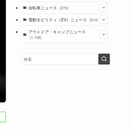
(1)
(256)
自転車ニュース
(270)
(638)
(306)
(604)
(185)
(54)
電動モビリティ（EV）ニュース
(514)
(118)
(6,956)
(252)
(188)
(211)
(132)
アウトドア・キャンプニュース
(38)
(1,226)
(60)
(249)
(2,473)
(1,738)
(249)
(25)
(92)
(28)
(39)
(148)
(302)
(821)
(1)
(3)
(137)
(2,744)
(171)
(24)
(64)
(31)
(1,141)
(12)
(66)
(249)
(8)
(73)
(126)
(118)
(300)
(16)
(16)
(51)
(23)
(166)
(16)
(1,605)
(170)
(27)
(62)
(167)
(25)
(131)
(415)
(34)
(141)
(23)
(147)
(24)
(4)
(171)
(38)
(85)
(5)
(16)
(255)
(33)
(13)
(47)
(274)
(131)
(21)
(98)
(12)
(6)
(34)
(204)
(19)
(15)
(61)
(13)
(171)
(17)
(63)
(47)
(35)
(12)
(59)
(109)
(5)
(60)
(38)
(5)
(41)
(16)