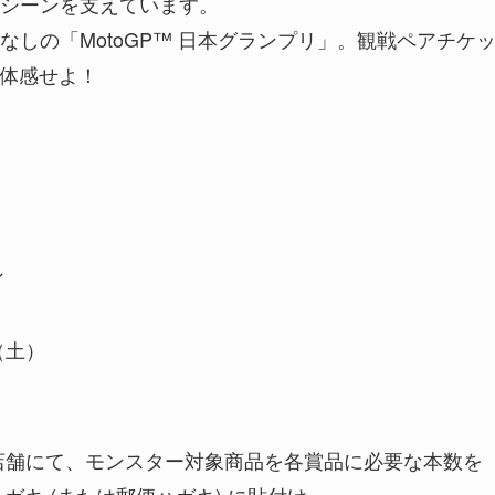
シーンを支えています。
しの「MotoGP™ 日本グランプリ」。観戦ペアチケ
に体感せよ！
ン
（土）
店舗にて、モンスター対象商品を各賞品に必要な本数を
ガキ (または郵便ハガキ) に貼付け、