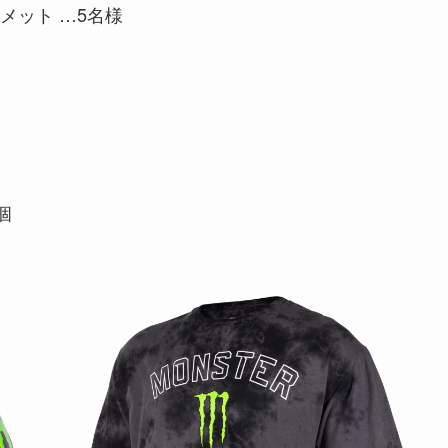
メット …5名様
個