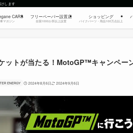
届けします
egane CARS
フリーペーパー設置店
ショッピング
動車マガジン
全国1000か所以上設置
バイクパーツ・用品100万点以上
ットが当たる！MotoGP™キャンペー
TER ENERGY
2024年8月6日
2024年9月6日