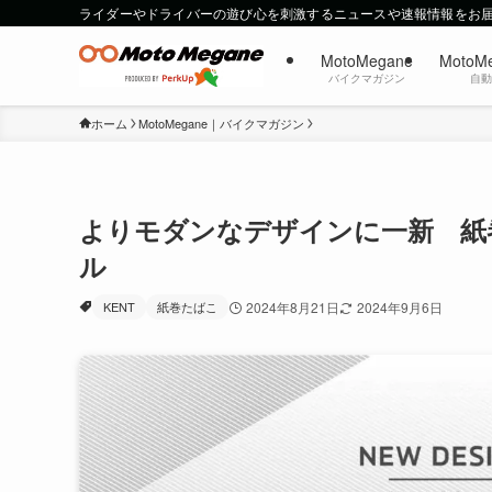
ライダーやドライバーの遊び心を刺激するニュースや速報情報をお
MotoMegane
MotoM
バイクマガジン
自
ホーム
MotoMegane｜バイクマガジン
よりモダンなデザインに一新 紙巻
ル
KENT
紙巻たばこ
2024年8月21日
2024年9月6日