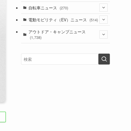
(1)
(256)
自転車ニュース
(270)
(639)
(306)
(604)
(187)
(54)
電動モビリティ（EV）ニュース
(514)
(118)
(6,958)
(252)
(188)
(211)
(132)
アウトドア・キャンプニュース
(38)
(1,226)
(60)
(249)
(2,474)
(1,738)
(251)
(25)
(92)
(28)
(39)
(148)
(302)
(821)
(1)
(3)
(137)
(2,744)
(171)
(24)
(64)
(31)
(1,143)
(12)
(66)
(249)
(8)
(75)
(126)
(118)
(300)
(16)
(16)
(51)
(23)
(166)
(16)
(1,605)
(170)
(27)
(62)
(167)
(25)
(131)
(415)
(34)
(141)
(23)
(147)
(24)
(4)
(171)
(38)
(85)
(5)
(16)
(255)
(33)
(13)
(47)
(274)
(131)
(21)
(98)
(12)
(6)
(34)
(204)
(19)
(15)
(61)
(13)
(171)
(17)
(64)
(47)
(35)
(12)
(59)
(109)
(5)
(60)
(38)
(5)
(41)
(16)