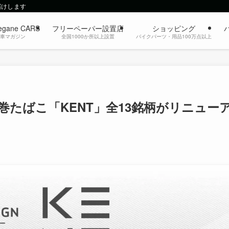
届けします
egane CARS
フリーペーパー設置店
ショッピング
動車マガジン
全国1000か所以上設置
バイクパーツ・用品100万点以上
たばこ「KENT」全13銘柄がリニュー