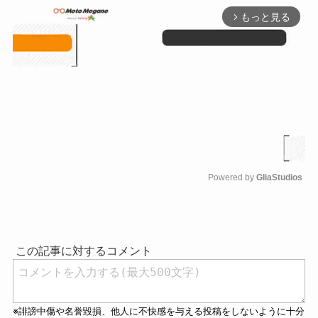
もっと見る
arrow_forward_ios
Powered by 
GliaStudios
M
u
t
e