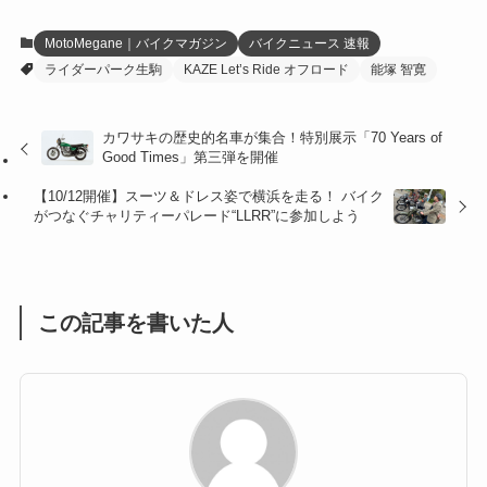
(12)
(21)
(61)
(6)
(20)
MotoMegane｜バイクマガジン
バイクニュース 速報
ライダーパーク生駒
KAZE Let’s Ride オフロード
能塚 智寛
(27)
(41)
(4)
(32)
(36)
(8)
カワサキの歴史的名車が集合！特別展示「70 Years of
Good Times」第三弾を開催
(47)
(16)
【10/12開催】スーツ＆ドレス姿で横浜を走る！ バイク
(1)
(1)
がつなぐチャリティーパレード“LLRR”に参加しよう
(1)
(55)
この記事を書いた人