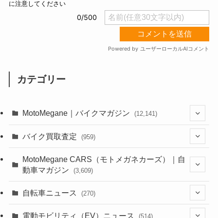
カテゴリー
MotoMegane｜バイクマガジン
(12,141)
(1,386)
バイク買取査定
(959)
(44)
(352)
MotoMegane CARS（モトメガネカーズ）｜自
動車マガジン
(3,609)
(1,244)
(1)
(256)
自転車ニュース
(270)
(640)
(306)
(604)
(187)
(54)
電動モビリティ（EV）ニュース
(514)