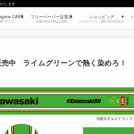
届けします
egane CARS
フリーペーパー設置店
ショッピング
動車マガジン
全国1000か所以上設置
バイクパーツ・用品100万点以上
販売中 ライムグリーンで熱く染めろ！