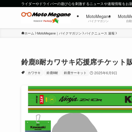
ライダーやドライバーの遊び心を刺激するニュースや速報情報をお
MotoMegane
MotoM
バイクマガジン
自
ホーム
MotoMegane｜バイクマガジン
バイクニュース 速報
鈴鹿8耐カワサキ応援席チケット
カワサキ
鈴鹿8耐
鈴鹿サーキット
2025年6月9日