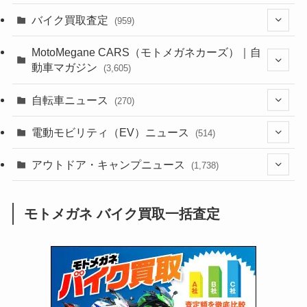
(1,384)
バイク買取査定
(959)
(44)
(352)
MotoMegane CARS（モトメガネカーズ）｜自
動車マガジン
(3,605)
(1,242)
(1)
(256)
自転車ニュース
(270)
(638)
(306)
(604)
(185)
(54)
電動モビリティ（EV）ニュース
(514)
(118)
(6,956)
(252)
(188)
(211)
(132)
アウトドア・キャンプニュース
(38)
(1,226)
(60)
(249)
(2,473)
(1,738)
(249)
(25)
(92)
(28)
(39)
(148)
(302)
(821)
(1)
(3)
モトメガネ バイク買取一括査定
(137)
(2,744)
(171)
(24)
(64)
(31)
(1,141)
(12)
(66)
(249)
(8)
(73)
(126)
(118)
(300)
(16)
(16)
(51)
(23)
(166)
(16)
(1,605)
(170)
(27)
(62)
(167)
(25)
(131)
(415)
(34)
(141)
(23)
(147)