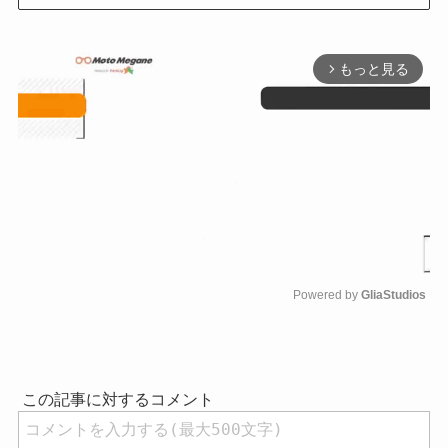
もっと見る
arrow_forward_ios
Powered by 
GliaStudios
M
u
t
e