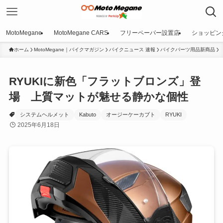
MotoMegane
MotoMegane CARS
フリーペーパー設置店
ショッピン
ホーム
MotoMegane｜バイクマガジン
バイクニュース 速報
バイクパーツ用品新商品
RYUKIに新色「フラットブロンズ」登
場 上質マットが魅せる静かな個性
システムヘルメット
Kabuto
オージーケーカブト
RYUKI
2025年6月18日