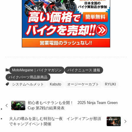
(24)
(4)
(171)
(38)
(85)
(5)
(16)
(255)
(33)
(13)
(47)
(274)
(131)
(21)
(98)
(12)
(6)
(34)
(204)
(19)
(15)
(61)
(13)
(171)
(17)
(63)
(47)
(35)
(12)
(59)
(109)
(5)
(60)
(38)
(5)
(41)
(16)
(6)
(22)
(65)
(18)
(30)
(3)
(12)
(21)
(61)
(6)
(20)
MotoMegane｜バイクマガジン
バイクニュース 速報
バイクパーツ用品新商品
(27)
(41)
(4)
システムヘルメット
Kabuto
オージーケーカブト
RYUKI
(32)
(36)
(8)
初心者もベテランも全開！ 2025 Ninja Team Green
(47)
(16)
Cup 第2戦の結果発表
(1)
(1)
大人の嗜みを楽しむ特別な一夜 インディアンが那須
でキャンプイベント開催
(1)
(55)