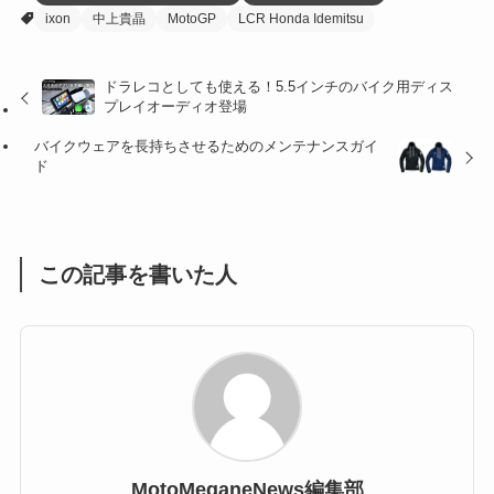
ixon
中上貴晶
MotoGP
LCR Honda Idemitsu
(27)
(41)
(4)
(32)
(36)
(8)
ドラレコとしても使える！5.5インチのバイク用ディス
プレイオーディオ登場
(47)
(16)
バイクウェアを長持ちさせるためのメンテナンスガイ
(1)
(1)
ド
(1)
(55)
この記事を書いた人
MotoMeganeNews編集部