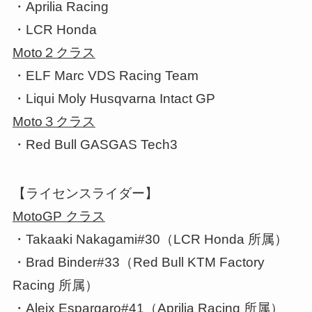
・Aprilia Racing
・LCR Honda
Moto２クラス
・ELF Marc VDS Racing Team
・Liqui Moly Husqvarna Intact GP
Moto３クラス
・Red Bull GASGAS Tech3
【ライセンスライダー】
MotoGP クラス
・Takaaki Nakagami#30（LCR Honda 所属）
・Brad Binder#33（Red Bull KTM Factory
Racing 所属）
・Aleix Espargaro#41（Aprilia Racing 所属）