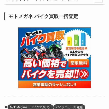
(249)
(25)
(92)
(28)
(39)
(148)
(302)
(821)
(1)
(3)
モトメガネ バイク買取一括査定
(137)
(2,744)
(171)
(24)
(64)
(31)
(1,141)
(12)
(66)
(249)
(8)
(73)
(126)
(118)
(300)
(16)
(16)
(51)
(23)
(166)
(16)
(1,605)
(170)
(27)
(62)
(167)
(25)
(131)
(415)
(34)
(141)
(23)
(147)
(24)
(4)
(171)
(38)
(85)
(5)
(16)
(255)
(33)
(13)
(47)
(274)
(131)
(21)
(98)
(12)
(6)
(34)
(204)
(19)
(15)
(61)
(13)
(171)
(17)
(63)
(47)
(35)
(12)
(59)
(109)
(5)
(60)
(38)
(5)
(41)
(16)
(6)
(22)
(65)
(18)
(30)
(3)
(12)
(21)
(61)
(6)
(20)
MotoMegane｜バイクマガジン
バイクニュース 速報