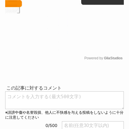
Powered by 
GliaStudios
M
u
t
e