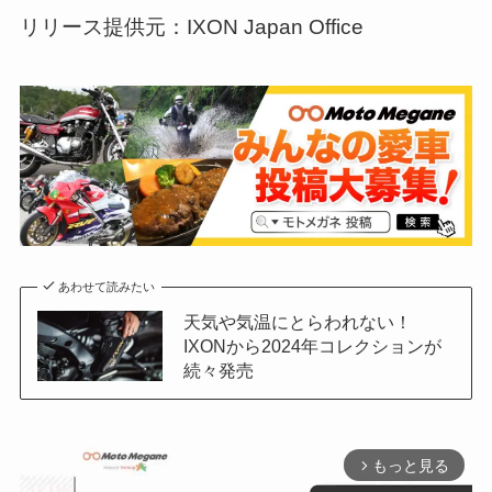
リリース提供元：IXON Japan Office
あわせて読みたい
天気や気温にとらわれない！
IXONから2024年コレクションが
続々発売
もっと見る
arrow_forward_ios