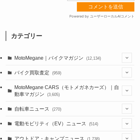
カテゴリー
MotoMegane｜バイクマガジン
(12,134)
(1,384)
バイク買取査定
(959)
(44)
(352)
MotoMegane CARS（モトメガネカーズ）｜自
動車マガジン
(3,605)
(1,242)
(1)
(256)
自転車ニュース
(270)
(638)
(306)
(604)
(185)
(54)
電動モビリティ（EV）ニュース
(514)
(118)
(6,957)
(252)
(188)
(211)
(132)
アウトドア・キャンプニュース
(38)
(1,226)
(60)
(249)
(2,473)
(1,738)