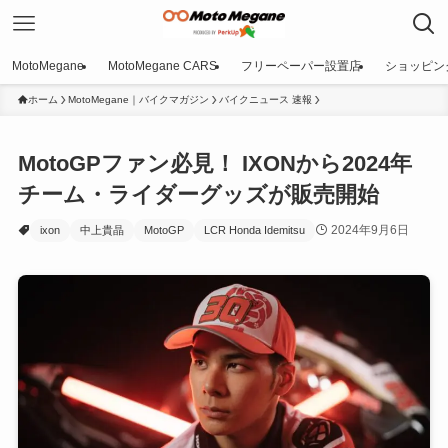
MotoMegane
MotoMegane CARS
フリーペーパー設置店
ショッピン
ホーム
MotoMegane｜バイクマガジン
バイクニュース 速報
MotoGPファン必見！ IXONから2024年
チーム・ライダーグッズが販売開始
2024年9月6日
ixon
中上貴晶
MotoGP
LCR Honda Idemitsu