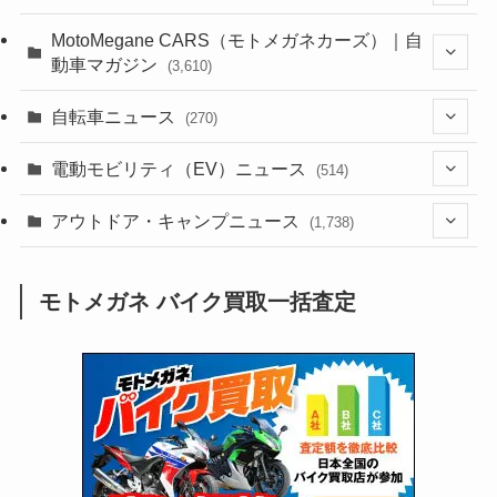
(44)
(352)
MotoMegane CARS（モトメガネカーズ）｜自
動車マガジン
(3,610)
(1,244)
(1)
(256)
自転車ニュース
(270)
(640)
(306)
(604)
(188)
(54)
電動モビリティ（EV）ニュース
(514)
(118)
(6,965)
(252)
(188)
(211)
(132)
アウトドア・キャンプニュース
(38)
(1,226)
(60)
(249)
(2,474)
(1,738)
(251)
(25)
(92)
(28)
(39)
(148)
(302)
(821)
(1)
(3)
モトメガネ バイク買取一括査定
(137)
(2,744)
(171)
(24)
(64)
(31)
(1,145)
(12)
(66)
(249)
(8)
(75)
(126)
(118)
(300)
(16)
(16)
(51)
(23)
(166)
(16)
(1,605)
(170)
(27)
(62)
(167)
(25)
(131)
(415)
(34)
(141)
(23)
(147)
(24)
(4)
(171)
(38)
(85)
(5)
(16)
(255)
(33)
(13)