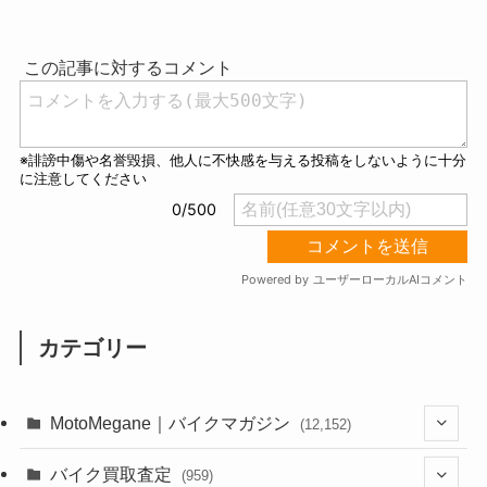
u
t
e
カテゴリー
MotoMegane｜バイクマガジン
(12,152)
(1,388)
バイク買取査定
(959)