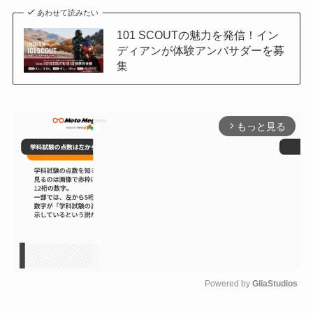
あわせて読みたい
101 SCOUTの魅力を発信！イン
ディアンが体験アンバサダーを募
集
もっと見る
arrow_forward_ios
Powered by 
GliaStudios
M