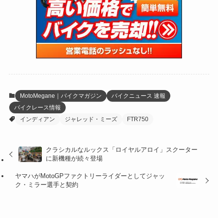
(47)
(274)
(131)
(21)
(98)
(12)
(6)
(34)
(204)
(19)
(15)
(61)
(13)
(171)
(17)
(65)
(47)
(35)
(12)
(59)
(109)
(5)
(60)
(38)
(5)
(41)
(16)
(6)
(22)
(65)
(18)
(30)
(3)
(12)
(21)
(61)
(6)
(20)
MotoMegane｜バイクマガジン
バイクニュース 速報
バイクレース情報
(27)
(41)
(4)
インディアン
ジャレッド・ミーズ
FTR750
(32)
(36)
(8)
クラシカルなルックス「ロイヤルアロイ」スクーター
(47)
(16)
に新機種が続々登場
(1)
(1)
ヤマハがMotoGPファクトリーライダーとしてジャッ
ク・ミラー選手と契約
(1)
(55)