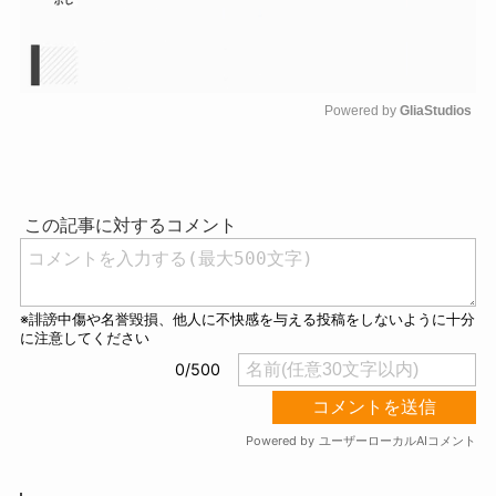
Powered by 
GliaStudios
M
u
t
e