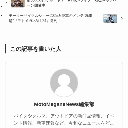
最大66万円サポート！ KTMがライダー応援キャンペ
(47)
(16)
ーン開催中
(1)
(1)
モーターサイクルショー2025＆愛車のメンテ”洗車
篇”『モトメガネVol.24』発刊!!
(1)
(55)
この記事を書いた人
MotoMeganeNews編集部
バイクやクルマ、アウトドアの新商品情報、イベ
ント情報、新車速報など、今旬なニュースをどこ