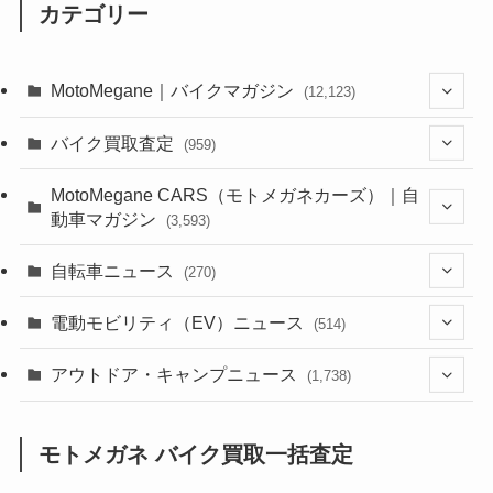
カテゴリー
MotoMegane｜バイクマガジン
(12,123)
(1,381)
バイク買取査定
(959)
(44)
(352)
MotoMegane CARS（モトメガネカーズ）｜自
動車マガジン
(3,593)
(1,240)
(1)
(256)
自転車ニュース
(270)
(637)
(306)
(604)
(184)
(54)
電動モビリティ（EV）ニュース
(514)
(118)
(6,953)
(251)
(188)
(211)
(132)
アウトドア・キャンプニュース
(38)
(1,226)
(60)
(249)
(2,473)
(1,738)
(248)
(25)
(92)
(28)
(39)
(148)
(302)
(820)
(1)
(3)
モトメガネ バイク買取一括査定
(137)
(2,736)
(171)
(24)
(64)
(31)
(1,138)
(12)
(66)
(249)
(8)