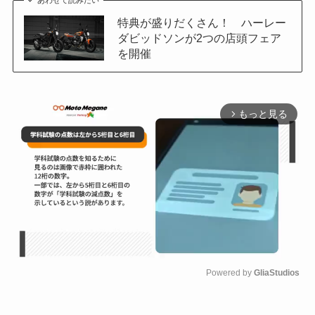
特典が盛りだくさん！ ハーレー
ダビッドソンが2つの店頭フェア
を開催
もっと見る
arrow_forward_ios
Powered by 
GliaStudios
M
u