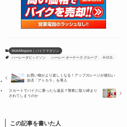
(15)
(61)
(13)
(171)
(17)
(63)
(47)
(35)
(12)
(59)
(109)
(5)
(60)
(38)
(5)
(41)
(16)
(6)
(22)
(65)
(18)
(30)
(3)
(12)
(21)
(61)
(6)
(20)
MotoMegane｜バイクマガジン
ハーレーダビッドソン
ハーレー オーナーズ グループ
H.O.G.
(27)
(41)
(4)
(32)
(36)
(8)
お買い物がより楽しくなる！アップガレージが後払い
決済「アトカラ」を導入
(47)
(16)
スカートでバイクに乗ったら違反？警察に取り締まり
(1)
(1)
されてしまうのか
(1)
(55)
この記事を書いた人