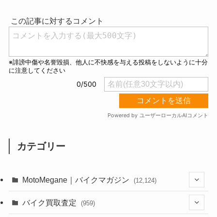
t
e
カテゴリー
MotoMegane｜バイクマガジン
(12,124)
(1,381)
バイク買取査定
(959)