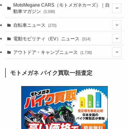
(44)
(352)
MotoMegane CARS（モトメガネカーズ）｜自
動車マガジン
(3,598)
(1,240)
(1)
(256)
自転車ニュース
(270)
(637)
(306)
(604)
(185)
(54)
電動モビリティ（EV）ニュース
(514)
(118)
(6,953)
(251)
(188)
(211)
(132)
アウトドア・キャンプニュース
(38)
(1,226)
(60)
(249)
(2,473)
(1,738)
(248)
(25)
(92)
(28)
(39)
(148)
(302)
(820)
(1)
(3)
モトメガネ バイク買取一括査定
(137)
(2,739)
(171)
(24)
(64)
(31)
(1,139)
(12)
(66)
(249)
(8)
(72)
(126)
(118)
(300)
(16)
(16)
(51)
(23)
(166)
(16)
(1,605)
(170)
(27)
(62)
(167)
(25)
(131)
(415)
(34)
(141)
(23)
(147)
(24)
(4)
(171)
(38)
(85)
(5)
(16)
(254)
(33)
(13)
(46)
(274)
(131)
(21)
(98)
(12)
(6)
(34)
(204)
(19)