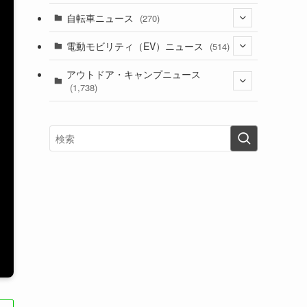
(1)
(256)
自転車ニュース
(270)
(637)
(306)
(604)
(185)
(54)
電動モビリティ（EV）ニュース
(514)
(118)
(6,953)
(251)
(188)
(211)
(132)
アウトドア・キャンプニュース
(38)
(1,226)
(60)
(249)
(2,473)
(1,738)
(248)
(25)
(92)
(28)
(39)
(148)
(302)
(820)
(1)
(3)
(137)
(2,739)
(171)
(24)
(64)
(31)
(1,139)
(12)
(66)
(249)
(8)
(72)
(126)
(118)
(300)
(16)
(16)
(51)
(23)
(166)
(16)
(1,605)
(170)
(27)
(62)
(167)
(25)
(131)
(415)
(34)
(141)
(23)
(147)
(24)
(4)
(171)
(38)
(85)
(5)
(16)
(254)
(33)
(13)
(46)
(274)
(131)
(21)
(98)
(12)
(6)
(34)
(204)
(19)
(15)
(61)
(13)
(171)
(17)
(63)
(47)
(35)
(12)
(59)
(109)
(5)
(60)
(38)
(5)
(41)
(16)