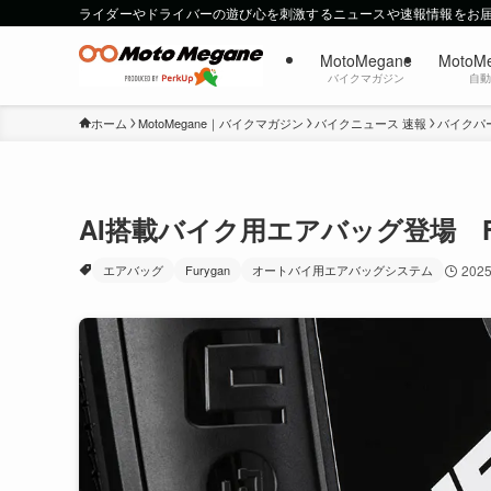
ライダーやドライバーの遊び心を刺激するニュースや速報情報をお
MotoMegane
MotoM
バイクマガジン
自
ホーム
MotoMegane｜バイクマガジン
バイクニュース 速報
バイクパ
AI搭載バイク用エアバッグ登場 F
エアバッグ
Furygan
オートバイ用エアバッグシステム
202