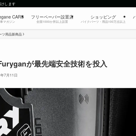
届けします
egane CARS
フリーペーパー設置店
ショッピング
動車マガジン
全国1000か所以上設置
バイクパーツ・用品100万点以上
ーツ用品新商品
uryganが最先端安全技術を投入
5年7月11日