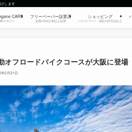
届けします
egane CARS
フリーペーパー設置店
ショッピング
動車マガジン
全国1000か所以上設置
バイクパーツ・用品100万点以上
動オフロードバイクコースが大阪に登場
25年2月21日