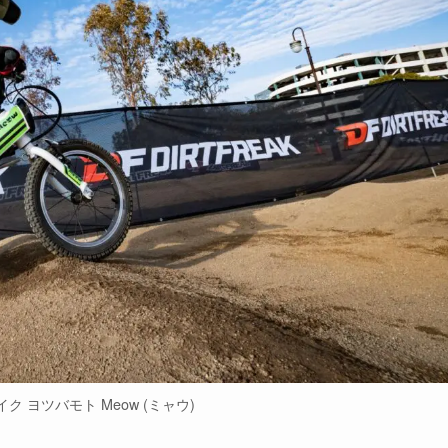
ク ヨツバモト Meow (ミャウ)