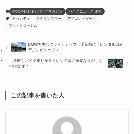
(12)
(21)
(61)
(6)
(20)
MotoMegane｜バイクマガジン
バイクニュース 速報
ドゥカティ
スクランブラー
アイコン・ダーク
(27)
(41)
(4)
フル・スロットル
(32)
(36)
(8)
BMWを中心にラインナップ 千葉県に「レンタル819
(47)
(16)
市川」がオープン
(1)
(1)
【考察】バイク乗りがサイレンの音に敏感なりがちな
のはなぜ？
(1)
(55)
この記事を書いた人