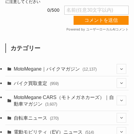
カテゴリー
MotoMegane｜バイクマガジン
(12,137)
(1,385)
バイク買取査定
(959)
(44)
(352)
MotoMegane CARS（モトメガネカーズ）｜自
動車マガジン
(3,607)
(1,243)
(1)
(256)
自転車ニュース
(270)
(639)
(306)
(604)
(186)
(54)
電動モビリティ（EV）ニュース
(514)
(118)
(6,957)
(252)