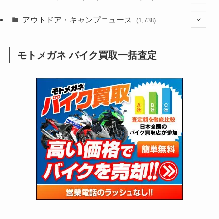
(188)
(211)
(132)
アウトドア・キャンプニュース
(38)
(1,226)
(60)
(249)
(2,473)
(1,738)
(250)
(25)
(92)
(28)
(39)
(148)
(302)
(821)
(1)
(3)
モトメガネ バイク買取一括査定
(137)
(2,744)
(171)
(24)
(64)
(31)
(1,142)
(12)
(66)
(249)
(8)
(74)
(126)
(118)
(300)
(16)
(16)
(51)
(23)
(166)
(16)
(1,605)
(170)
(27)
(62)
(167)
(25)
(131)
(415)
(34)
(141)
(23)
(147)
(24)
(4)
(171)
(38)
(85)
(5)
(16)
(255)
(33)
(13)
(47)
(274)
(131)
(21)
(98)
(12)
(6)
(34)
(204)
(19)
(15)
(61)
(13)
(171)
(17)
(64)
(47)
(35)
(12)
(59)
(109)
(5)
(60)
(38)
(5)
(41)
(16)
(6)
(22)
(65)
(18)
(30)
(3)