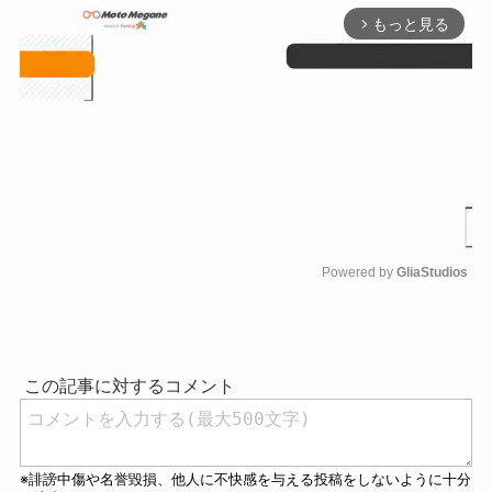
もっと見る
arrow_forward_ios
Powered by 
GliaStudios
M
u
t
e