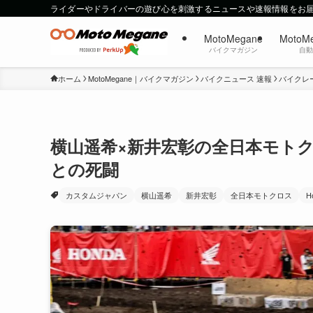
ライダーやドライバーの遊び心を刺激するニュースや速報情報をお
MotoMegane
MotoM
バイクマガジン
自
ホーム
MotoMegane｜バイクマガジン
バイクニュース 速報
バイクレ
横山遥希×新井宏彰の全日本モト
との死闘
カスタムジャパン
横山遥希
新井宏彰
全日本モトクロス
H