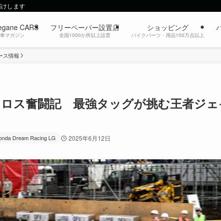
届けします
egane CARS
フリーペーパー設置店
ショッピング
動車マガジン
全国1000か所以上設置
バイクパーツ・用品100万点以上
ース情報
クロス奮闘記 最強タッグが挑む王者ジェ
onda Dream Racing LG
2025年6月12日