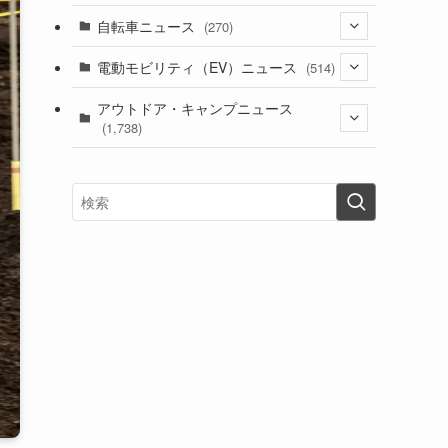
(1)
(256)
自転車ニュース
(270)
(638)
(306)
(604)
(185)
(54)
電動モビリティ（EV）ニュース
(514)
(118)
(6,955)
(252)
(188)
(211)
(132)
アウトドア・キャンプニュース
(38)
(1,226)
(60)
(249)
(2,473)
(1,738)
(249)
(25)
(92)
(28)
(39)
(148)
(302)
(820)
(1)
(3)
(137)
(2,743)
(171)
(24)
(64)
(31)
(1,141)
(12)
(66)
(249)
(8)
(73)
(126)
(118)
(300)
(16)
(16)
(51)
(23)
(166)
(16)
(1,605)
(170)
(27)
(62)
(167)
(25)
(131)
(415)
(34)
(141)
(23)
(147)
(24)
(4)
(171)
(38)
(85)
(5)
(16)
(254)
(33)
(13)
(47)
(274)
(131)
(21)
(98)
(12)
(6)
(34)
(204)
(19)
(15)
(61)
(13)
(171)
(17)
(63)
(47)
(35)
(12)
(59)
(109)
(5)
(60)
(38)
(5)
(41)
(16)