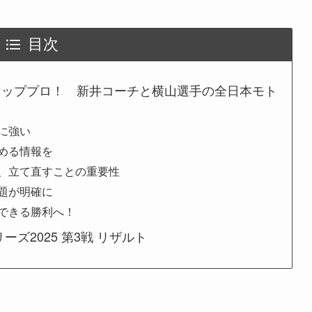
目次
トッププロ！ 新井コーチと横山選手の全日本モト
に強い
める情報を
、立て直すことの重要性
題が明確に
できる勝利へ！
ーズ2025 第3戦 リザルト