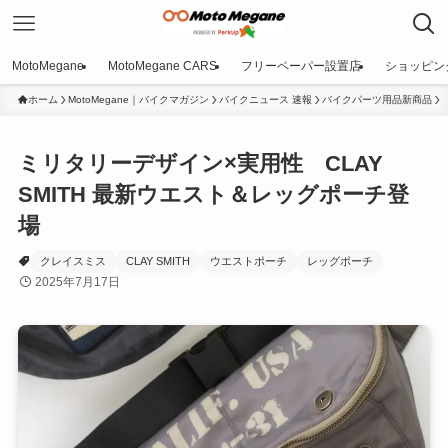
MotoMegane
MotoMegane CARS
フリーペーパー設置店
ショッピン
ホーム
MotoMegane｜バイクマガジン
バイクニュース 速報
バイクパーツ用品新商品
ミリタリーデザイン×実用性 CLAY
SMITH 最新ウエスト＆レッグポーチ登
場
クレイスミス
CLAY SMITH
ウエストポーチ
レッグポーチ
2025年7月17日