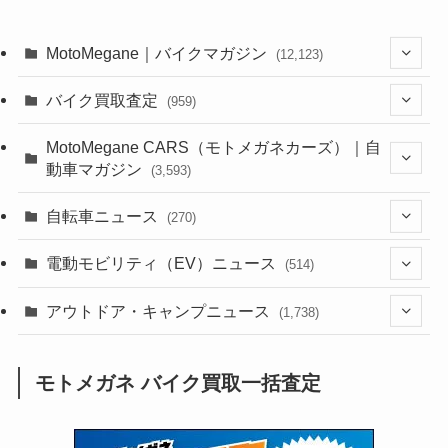
MotoMegane｜バイクマガジン
(12,123)
(1,381)
バイク買取査定
(959)
(44)
(352)
MotoMegane CARS（モトメガネカーズ）｜自
動車マガジン
(3,593)
(1,240)
(1)
(256)
自転車ニュース
(270)
(637)
(306)
(604)
(184)
(54)
電動モビリティ（EV）ニュース
(514)
(118)
(6,953)
(251)
(188)
(211)
(132)
アウトドア・キャンプニュース
(38)
(1,226)
(60)
(249)
(2,473)
(1,738)
(248)
(25)
(92)
(28)
(39)
(148)
(302)
(820)
(1)
(3)
モトメガネ バイク買取一括査定
(137)
(2,736)
(171)
(24)
(64)
(31)
(1,138)
(12)
(66)
(249)
(8)
(72)
(126)
(118)
(300)
(16)
(16)
(51)
(23)
(166)
(16)
(1,605)