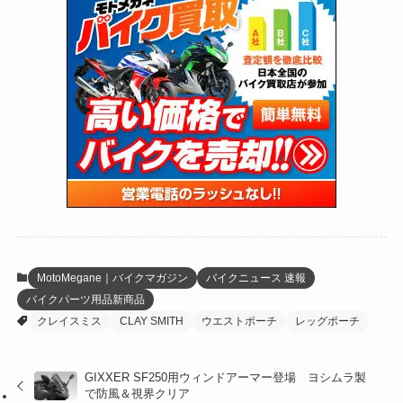
(170)
(27)
(62)
(167)
(25)
(131)
(415)
(34)
(141)
(23)
(147)
(24)
(4)
(171)
(38)
(85)
(5)
(16)
(254)
(33)
(13)
(46)
(274)
(131)
(21)
(98)
(12)
(6)
(34)
(204)
(19)
(15)
(61)
(13)
(171)
(17)
(63)
(47)
(35)
(12)
(59)
(109)
(5)
(60)
(38)
(5)
(41)
(16)
(6)
(22)
(65)
(18)
(30)
(3)
(12)
(21)
(61)
(6)
(20)
MotoMegane｜バイクマガジン
バイクニュース 速報
バイクパーツ用品新商品
(27)
(41)
(4)
クレイスミス
CLAY SMITH
ウエストポーチ
レッグポーチ
(32)
(36)
(8)
GIXXER SF250用ウィンドアーマー登場 ヨシムラ製
(47)
(16)
で防風＆視界クリア