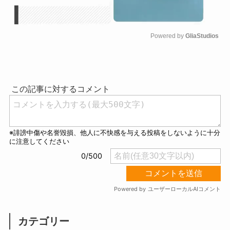
Powered by 
GliaStudios
M
u
t
e
カテゴリー