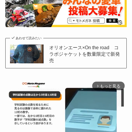
あわせて読みたい
オリオンエース×On the road コ
ラボジャケットを数量限定で新発
売
もっと見る
arrow_forward_ios