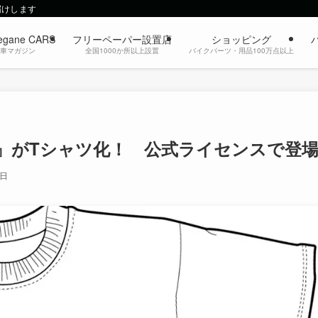
届けします
egane CARS
フリーペーパー設置店
ショッピング
動車マガジン
全国1000か所以上設置
バイクパーツ・用品100万点以上
』がTシャツ化！ 公式ライセンスで登
1日