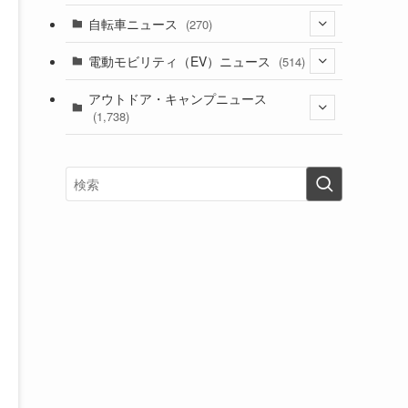
(1)
(256)
自転車ニュース
(270)
(637)
(306)
(604)
(185)
(54)
電動モビリティ（EV）ニュース
(514)
(118)
(6,953)
(252)
(188)
(211)
(132)
アウトドア・キャンプニュース
(38)
(1,226)
(60)
(249)
(2,473)
(1,738)
(248)
(25)
(92)
(28)
(39)
(148)
(302)
(820)
(1)
(3)
(137)
(2,742)
(171)
(24)
(64)
(31)
(1,139)
(12)
(66)
(249)
(8)
(72)
(126)
(118)
(300)
(16)
(16)
(51)
(23)
(166)
(16)
(1,605)
(170)
(27)
(62)
(167)
(25)
(131)
(415)
(34)
(141)
(23)
(147)
(24)
(4)
(171)
(38)
(85)
(5)
(16)
(254)
(33)
(13)
(47)
(274)
(131)
(21)
(98)
(12)
(6)
(34)
(204)
(19)
(15)
(61)
(13)
(171)
(17)
(63)
(47)
(35)
(12)
(59)
(109)
(5)
(60)
(38)
(5)
(41)
(16)