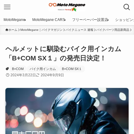
MotoMegane
MotoMegane CARS
フリーペーパー設置店
ショッピン
ホーム
MotoMegane｜バイクマガジン
バイクニュース 速報
バイクパーツ用品新商品
ヘルメットに馴染むバイク用インカム
「B+COM SX１」の発売日決定！
B+COM
バイク用インカム
B+COM SX１
2024年3月22日
2024年9月9日