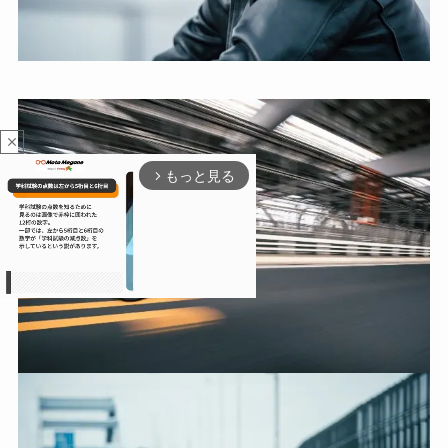
close
もっと見る
arrow_forward_ios
M
u
t
e