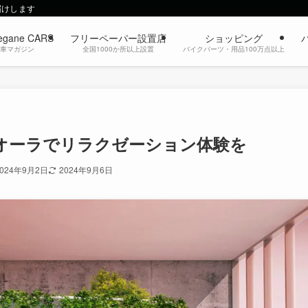
届けします
egane CARS
フリーペーパー設置店
ショッピング
動車マガジン
全国1000か所以上設置
バイクパーツ・用品100万点以上
オーラでリラクゼーション体験を
2024年9月2日
2024年9月6日