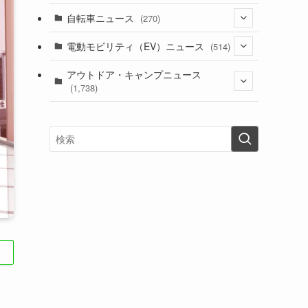
(1)
(256)
自転車ニュース
(270)
(638)
(306)
(604)
(185)
(54)
電動モビリティ（EV）ニュース
(514)
(118)
(6,956)
(252)
(188)
(211)
(132)
アウトドア・キャンプニュース
(38)
(1,226)
(60)
(249)
(2,473)
(1,738)
(249)
(25)
(92)
(28)
(39)
(148)
(302)
(821)
(1)
(3)
(137)
(2,744)
(171)
(24)
(64)
(31)
(1,141)
(12)
(66)
(249)
(8)
(73)
(126)
(118)
(300)
(16)
(16)
(51)
(23)
(166)
(16)
(1,605)
(170)
(27)
(62)
(167)
(25)
(131)
(415)
(34)
(141)
(23)
(147)
(24)
(4)
(171)
(38)
(85)
(5)
(16)
(255)
(33)
(13)
(47)
(274)
(131)
(21)
(98)
(12)
(6)
(34)
(204)
(19)
(15)
(61)
(13)
(171)
(17)
(63)
(47)
(35)
(12)
(59)
(109)
(5)
(60)
(38)
(5)
(41)
(16)