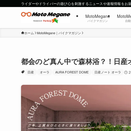
ライダーやドライバーの遊び心を刺激するニュースや速報情報をお
MotoMegane
MotoM
バイクマガジン
自
ホーム
MotoMegane｜バイクマガジン
都会のど真ん中で森林浴？！日産
日産
オーラ
AURA FOREST DOME
日産ノート オーラ