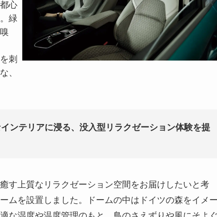
都心
。緑
嗅
を刺
な、
なインテリアに浸る、没入型リラクゼーション体験を提
癒す上質なリラクゼーション空間をお届けしたいと考
ームを設置しました。ドームの中はドイツの森をイメ
適な湿度や温度管理のもと、鳥のさえずりや風にそよ