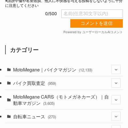
カテゴリー
MotoMegane｜バイクマガジン
(12,133)
バイク買取査定
(1,384)
(959)
(44)
MotoMegane CARS（モトメガネカーズ）｜自
(352)
動車マガジン
(3,605)
(1,242)
(1)
自転車ニュース
(256)
(270)
(638)
(306)
(604)
(185)