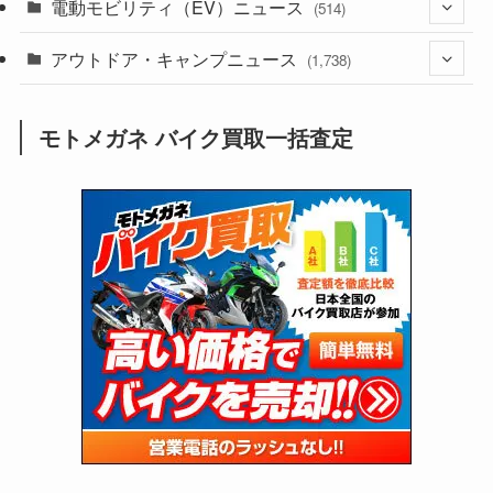
電動モビリティ（EV）ニュース
(54)
(514)
(118)
(6,956)
(252)
(188)
(211)
アウトドア・キャンプニュース
(132)
(38)
(1,226)
(60)
(249)
(2,473)
(1,738)
(249)
(25)
(92)
(28)
(39)
(148)
(302)
(821)
(1)
(3)
モトメガネ バイク買取一括査定
(137)
(2,744)
(171)
(24)
(64)
(31)
(1,141)
(12)
(66)
(249)
(8)
(73)
(126)
(118)
(300)
(16)
(16)
(51)
(23)
(166)
(16)
(1,605)
(170)
(27)
(62)
(167)
(25)
(131)
(415)
(34)
(141)
(23)
(147)
(24)
(4)
(171)
(38)
(85)
(5)
(16)
(255)
(33)
(13)
(47)
(274)
(131)
(21)
(98)
(12)
(6)
(34)
(204)
(19)
(15)
(61)
(13)
(171)
(17)
(63)
(47)
(35)
(12)
(59)
(109)
(5)
(60)
(38)
(5)
(41)
(16)
(6)
(22)
(65)
(18)
(30)
(3)