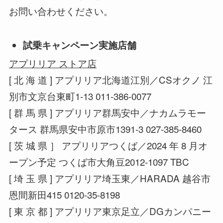
お問い合わせください。
試乗キャンペーン実施店舗
アプリリア ストア店
[ 北 海 道 ] アプリリア北海道江別／CSオクノ 江
別市文京台東町1-13 011-386-0077
[ 群 馬 県 ] アプリリア群馬安中／ナカムラモー
タース 群馬県安中市原市1391-3 027-385-8460
[ 茨 城 県 ］ アプリリアつくば／2024 年 8 月オ
ープン予定 つくば市大角豆2012-1097 TBC
[ 埼 玉 県 ] アプリリア埼玉東／HARADA 越谷市
恩間新田415 0120-35-8198
[ 東 京 都 ] アプリリア東京足立／DGカンパニー