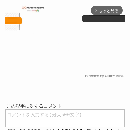
もっと見る
arrow_forward_ios
Powered by 
GliaStudios
M
u
t
e