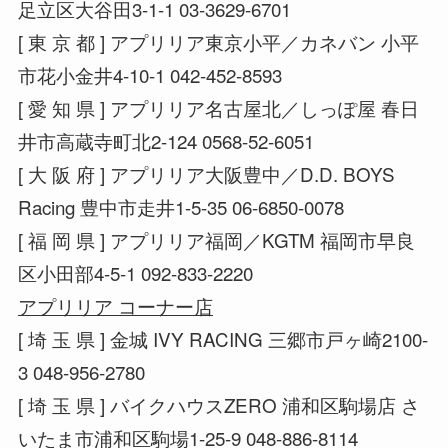
足立区大谷田3-1-1 03-3629-6701
[ 東 京 都 ] アプリリア東京小平／カネバン 小平
市花小金井4-10-1 042-452-8593
[ 愛 知 県 ] アプリリア名古屋北／しっぽ屋 春日
井市高蔵寺町北2-124 0568-52-6051
[ 大 阪 府 ] アプリリア大阪豊中／D.D. BOYS
Racing 豊中市走井1-5-35 06-6850-0078
[ 福 岡 県 ] アプリリア福岡／KGTM 福岡市早良
区小田部4-5-1 092-833-2220
アプリリア コーナー店
[ 埼 玉 県 ] 金城 IVY RACING 三郷市戸ヶ崎2100-
3 048-956-2780
[ 埼 玉 県 ] バイクハウスZERO 浦和区駒場店 さ
いたま市浦和区駒場1-25-9 048-886-8114