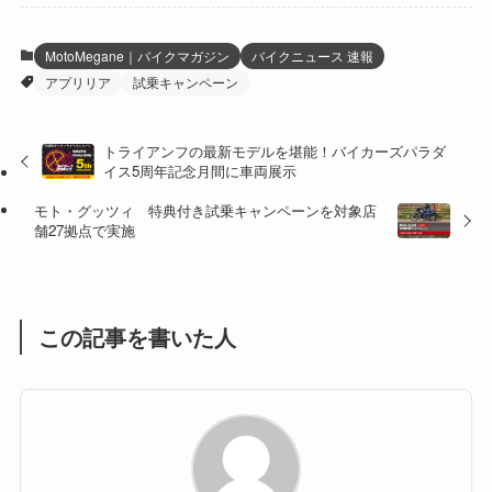
(12)
(21)
(61)
(6)
(20)
MotoMegane｜バイクマガジン
バイクニュース 速報
アプリリア
試乗キャンペーン
(27)
(41)
(4)
(32)
(36)
(8)
トライアンフの最新モデルを堪能！バイカーズパラダ
イス5周年記念月間に車両展示
(47)
(16)
モト・グッツィ 特典付き試乗キャンペーンを対象店
(1)
(1)
舗27拠点で実施
(1)
(55)
この記事を書いた人