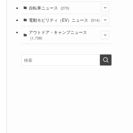
(1)
(256)
自転車ニュース
(270)
(639)
(306)
(604)
(186)
(54)
電動モビリティ（EV）ニュース
(514)
(118)
(6,957)
(252)
(188)
(211)
(132)
アウトドア・キャンプニュース
(38)
(1,226)
(60)
(249)
(2,473)
(1,738)
(250)
(25)
(92)
(28)
(39)
(148)
(302)
(821)
(1)
(3)
(137)
(2,744)
(171)
(24)
(64)
(31)
(1,142)
(12)
(66)
(249)
(8)
(74)
(126)
(118)
(300)
(16)
(16)
(51)
(23)
(166)
(16)
(1,605)
(170)
(27)
(62)
(167)
(25)
(131)
(415)
(34)
(141)
(23)
(147)
(24)
(4)
(171)
(38)
(85)
(5)
(16)
(255)
(33)
(13)
(47)
(274)
(131)
(21)
(98)
(12)
(6)
(34)
(204)
(19)
(15)
(61)
(13)
(171)
(17)
(64)
(47)
(35)
(12)
(59)
(109)
(5)
(60)
(38)
(5)
(41)
(16)