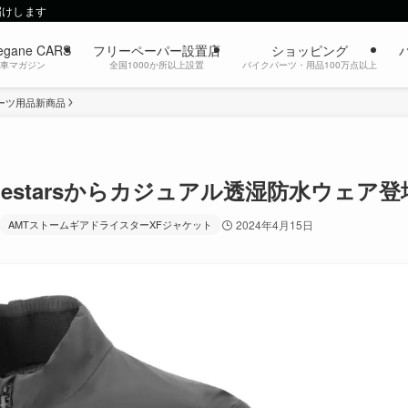
届けします
egane CARS
フリーペーパー設置店
ショッピング
動車マガジン
全国1000か所以上設置
バイクパーツ・用品100万点以上
ーツ用品新商品
nestarsからカジュアル透湿防水ウェア登
AMTストームギアドライスターXFジャケット
2024年4月15日