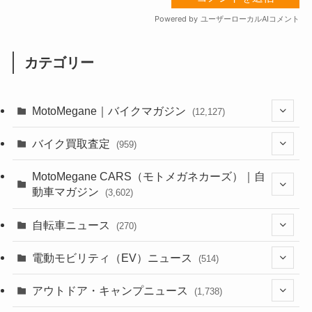
カテゴリー
MotoMegane｜バイクマガジン
(12,127)
(1,382)
バイク買取査定
(959)
(44)
(352)
MotoMegane CARS（モトメガネカーズ）｜自
動車マガジン
(3,602)
(1,241)
(1)
(256)
自転車ニュース
(270)
(637)
(306)
(604)
(185)
(54)
電動モビリティ（EV）ニュース
(514)
(118)
(6,955)
(252)
(188)
(211)
(132)
アウトドア・キャンプニュース
(38)
(1,226)
(60)
(249)
(2,473)
(1,738)