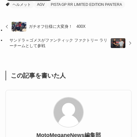
ヘルメット
AGV
PISTA GP RR LIMITED EDITION PANTERA
(32)
(36)
(8)
(47)
(16)
ガチオフ仕様に大変身！ 400X
(1)
(1)
サンドラ＝ゴメスがファンティック ファクトリー ラリ
ーチームとして参戦
(1)
(55)
この記事を書いた人
MotoMeganeNews編集部