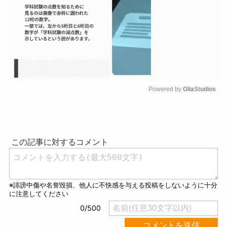
Powered by 
GliaStudios
M
u
t
e