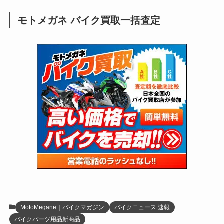
(248)
(25)
(92)
(28)
(39)
(148)
(302)
(820)
(1)
(3)
モトメガネ バイク買取一括査定
(137)
(2,743)
(171)
(24)
(64)
(31)
(1,139)
(12)
(66)
(249)
(8)
(72)
(126)
(118)
(300)
(16)
(16)
(51)
(23)
(166)
(16)
(1,605)
(170)
(27)
(62)
(167)
(25)
(131)
(415)
(34)
(141)
(23)
(147)
(24)
(4)
(171)
(38)
(85)
(5)
(16)
(254)
(33)
(13)
(47)
(274)
(131)
(21)
(98)
(12)
(6)
(34)
(204)
(19)
(15)
(61)
(13)
(171)
(17)
(63)
(47)
(35)
(12)
(59)
(109)
(5)
(60)
(38)
(5)
(41)
(16)
(6)
(22)
(65)
(18)
(30)
(3)
(12)
(21)
(61)
(6)
(20)
MotoMegane｜バイクマガジン
バイクニュース 速報
バイクパーツ用品新商品
(27)
(41)
(4)